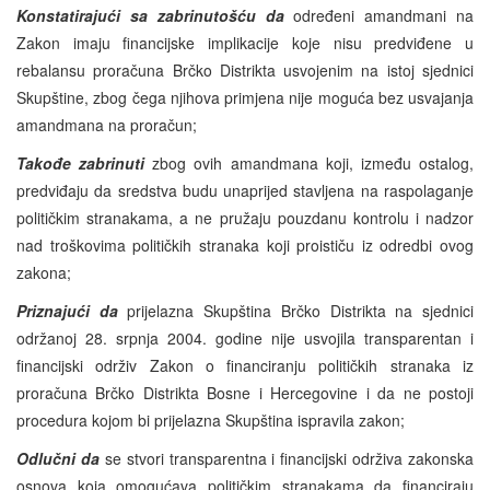
Konstatirajući sa zabrinutošću da
određeni amandmani na
Zakon imaju financijske implikacije koje nisu predviđene u
rebalansu proračuna Brčko Distrikta usvojenim na istoj sjednici
Skupštine, zbog čega njihova primjena nije moguća bez usvajanja
amandmana na proračun;
Takođe zabrinuti
zbog ovih amandmana koji, između ostalog,
predviđaju da sredstva budu unaprijed stavljena na raspolaganje
političkim stranakama, a ne pružaju pouzdanu kontrolu i nadzor
nad troškovima političkih stranaka koji proističu iz odredbi ovog
zakona;
Priznajući da
prijelazna Skupština Brčko Distrikta na sjednici
održanoj 28. srpnja 2004. godine nije usvojila transparentan i
financijski održiv Zakon o financiranju političkih stranaka iz
proračuna Brčko Distrikta Bosne i Hercegovine i da ne postoji
procedura kojom bi prijelazna Skupština ispravila zakon;
Odlučni da
se stvori transparentna i financijski održiva zakonska
osnova koja omogućava političkim stranakama da financiraju