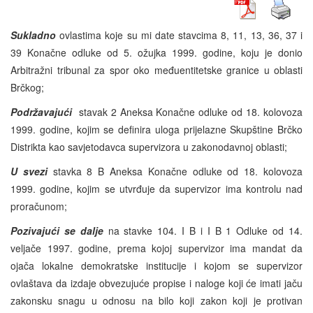
Sukladno
ovlastima koje su mi date stavcima 8, 11, 13, 36, 37 i
39 Konačne odluke od 5. ožujka 1999. godine, koju je donio
Arbitražni tribunal za spor oko međuentitetske granice u oblasti
Brčkog;
Podržavajući
stavak 2 Aneksa Konačne odluke od 18. kolovoza
1999. godine, kojim se definira uloga prijelazne Skupštine Brčko
Distrikta kao savjetodavca supervizora u zakonodavnoj oblasti;
U svezi
stavka 8 B Aneksa Konačne odluke od 18. kolovoza
1999. godine, kojim se utvrđuje da supervizor ima kontrolu nad
proračunom;
Pozivajući se dalje
na stavke 104. I B i I B 1 Odluke od 14.
veljače 1997. godine, prema kojoj supervizor ima mandat da
ojača lokalne demokratske institucije i kojom se supervizor
ovlaštava da izdaje obvezujuće propise i naloge koji će imati jaču
zakonsku snagu u odnosu na bilo koji zakon koji je protivan