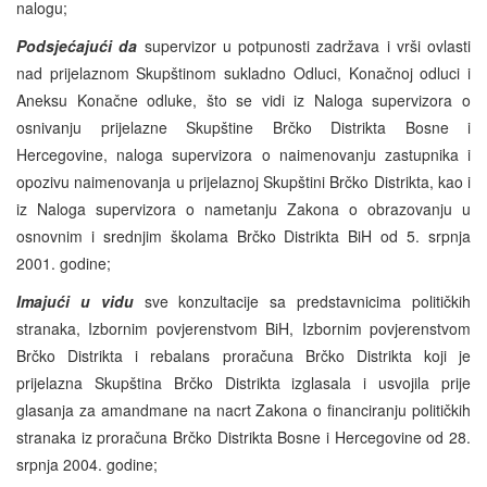
nalogu;
Podsjećajući da
supervizor u potpunosti zadržava i vrši ovlasti
nad prijelaznom Skupštinom sukladno Odluci, Konačnoj odluci i
Aneksu Konačne odluke, što se vidi iz Naloga supervizora o
osnivanju prijelazne Skupštine Brčko Distrikta Bosne i
Hercegovine, naloga supervizora o naimenovanju zastupnika i
opozivu naimenovanja u prijelaznoj Skupštini Brčko Distrikta, kao i
iz Naloga supervizora o nametanju Zakona o obrazovanju u
osnovnim i srednjim školama Brčko Distrikta BiH od 5. srpnja
2001. godine;
Imajući u vidu
sve konzultacije sa predstavnicima političkih
stranaka, Izbornim povjerenstvom BiH, Izbornim povjerenstvom
Brčko Distrikta i rebalans proračuna Brčko Distrikta koji je
prijelazna Skupština Brčko Distrikta izglasala i usvojila prije
glasanja za amandmane na nacrt Zakona o financiranju političkih
stranaka iz proračuna Brčko Distrikta Bosne i Hercegovine od 28.
srpnja 2004. godine;