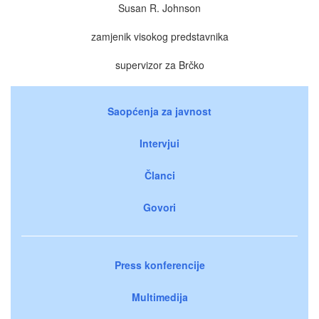
Susan R. Johnson
zamjenik visokog predstavnika
supervizor za Brčko
Saopćenja za javnost
Intervjui
Članci
Govori
Press konferencije
Multimedija