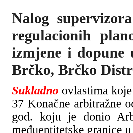
Nalog supervizora
regulacionih pla
izmjene i dopune 
Brčko, Brčko Distr
Sukladno
ovlastima koje
37 Konačne arbitražne o
god. koju je donio Arb
međuentitetske granice u