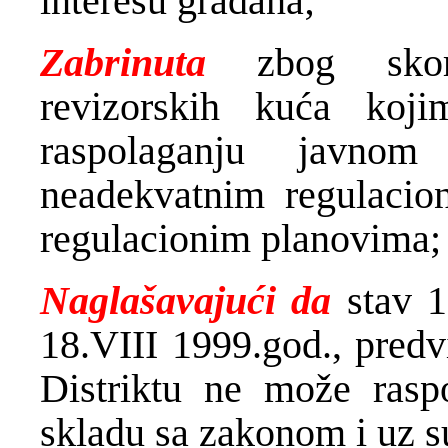
interesu građana;
Zabrinuta
zbog skor
revizorskih kuća koj
raspolaganju javno
neadekvatnim regulacion
regulacionim planovima;
Naglašavajući da
stav 
18.VIII 1999.god., pred
Distriktu ne može rasp
skladu sa zakonom i uz s