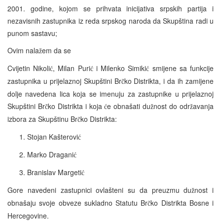
2001. godine, kojom se prihvata inicijativa srpskih partija i
nezavisnih zastupnika iz reda srpskog naroda da Skupština radi u
punom sastavu;
Ovim nala
em da se
ž
Cvijetin Nikoli
, Milan Puri
i Milenko Simiki
smijene sa funkcije
ć
ć
ć
zastupnika u prijelaznoj Skupštini Br
ko Distrikta, i da ih zamijene
č
dolje navedena lica koja se imenuju za zastupnike u prijelaznoj
Skupštini Br
ko Distrikta i koja
e obnašati du
nost do odr
avanja
č
ć
ž
ž
izbora za Skupštinu Br
ko Distrikta:
č
Stojan Kašterovi
ć
Marko Dragani
ć
Branislav Margeti
ć
Gore navedeni zastupnici ovlašteni su da preuzmu du
nost i
ž
obnašaju svoje obveze sukladno Statutu Br
ko Distrikta Bosne i
č
Hercegovine.