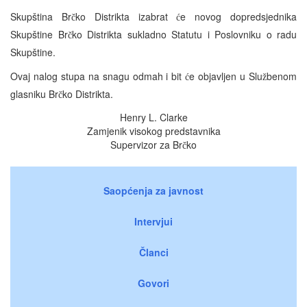
Skupština Br
ko Distrikta izabrat
e novog dopredsjednika
č
ć
Skupštine Br
ko Distrikta sukladno Statutu i Poslovniku o radu
č
Skupštine.
Ovaj nalog stupa na snagu odmah i bit
e objavljen u Slu
benom
ć
ž
glasniku Br
ko Distrikta.
č
Henry L. Clarke
Zamjenik visokog predstavnika
Supervizor za Br
ko
č
Saopćenja za javnost
Intervjui
Članci
Govori