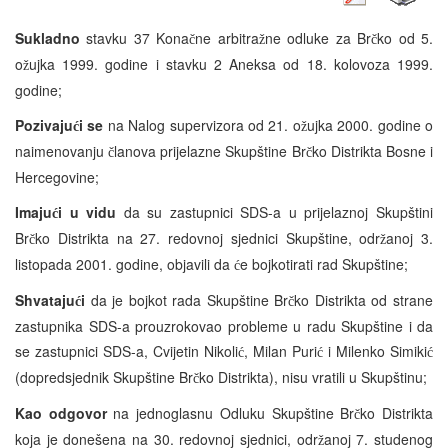
Sukladno
stavku 37 Kona
ne arbitra
ne odluke za Br
ko od 5.
č
ž
č
o
ujka 1999. godine i stavku 2 Aneksa od 18. kolovoza 1999.
ž
godine;
Pozivaju
i se
na Nalog supervizora od 21. o
ujka 2000. godine o
ć
ž
naimenovanju
lanova prijelazne Skupštine Br
ko Distrikta Bosne i
č
č
Hercegovine;
Imaju
i u vidu
da su zastupnici SDS-a u prijelaznoj Skupštini
ć
Br
ko Distrikta na 27. redovnoj sjednici Skupštine, odr
anoj 3.
č
ž
listopada 2001. godine, objavili da
e bojkotirati rad Skupštine;
ć
Shvataju
i
da je bojkot rada Skupštine Br
ko Distrikta od strane
ć
č
zastupnika SDS-a prouzrokovao probleme u radu Skupštine i da
se zastupnici SDS-a, Cvijetin Nikoli
, Milan Puri
i Milenko Simiki
ć
ć
ć
(dopredsjednik Skupštine Br
ko Distrikta), nisu vratili u Skupštinu;
č
Kao odgovor
na jednoglasnu Odluku Skupštine Br
ko Distrikta
č
koja je donešena na 30. redovnoj sjednici, odr
anoj 7. studenog
ž