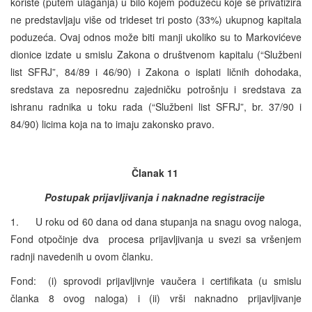
koriste (putem ulaganja) u bilo kojem poduzeću koje se privatizira
ne predstavljaju više od trideset tri posto (33%) ukupnog kapitala
poduzeća. Ovaj odnos može biti manji ukoliko su to Markovićeve
dionice izdate u smislu Zakona o društvenom kapitalu (“Službeni
list SFRJ”, 84/89 i 46/90) i Zakona o isplati ličnih dohodaka,
sredstava za neposrednu zajedničku potrošnju i sredstava za
ishranu radnika u toku rada (“Službeni list SFRJ”, br. 37/90 i
84/90) licima koja na to imaju zakonsko pravo.
Članak 11
Postupak prijavljivanja i naknadne registracije
1. U roku od 60 dana od dana stupanja na snagu ovog naloga,
Fond otpočinje dva procesa prijavljivanja u svezi sa vršenjem
radnji navedenih u ovom članku.
Fond: (i) sprovodi prijavljivnje vaučera i certifikata (u smislu
članka 8 ovog naloga) i (ii) vrši naknadno prijavljivanje