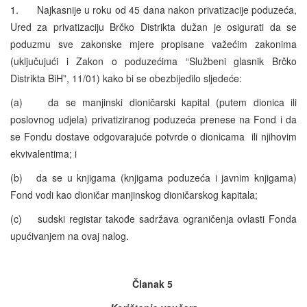
1. Najkasnije u roku od 45 dana nakon privatizacije poduzeća,
Ured za privatizaciju Brčko Distrikta dužan je osigurati da se
poduzmu sve zakonske mjere propisane važećim zakonima
(uključujući i Zakon o poduzećima “Službeni glasnik Brčko
Distrikta BiH”, 11/01) kako bi se obezbijedilo sljedeće:
(a) da se manjinski dioničarski kapital (putem dionica ili
poslovnog udjela) privatiziranog poduzeća prenese na Fond i da
se Fondu dostave odgovarajuće potvrde o dionicama ili njihovim
ekvivalentima; i
(b) da se u knjigama (knjigama poduzeća i javnim knjigama)
Fond vodi kao dioničar manjinskog dioničarskog kapitala;
(c) sudski registar takođe sadržava ograničenja ovlasti Fonda
upućivanjem na ovaj nalog.
Članak 5