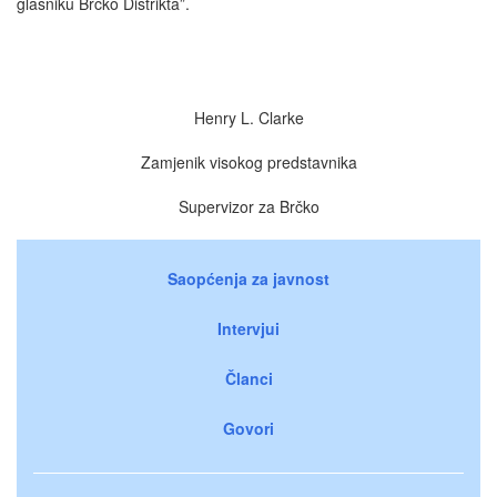
glasniku Brčko Distrikta”.
Henry L. Clarke
Zamjenik visokog predstavnika
Supervizor za Brčko
Saopćenja za javnost
Intervjui
Članci
Govori