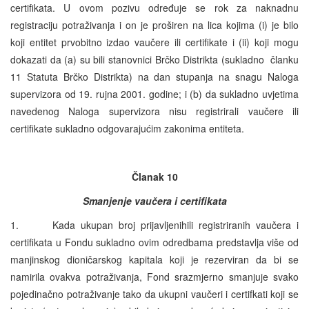
certifikata. U ovom pozivu određuje se rok za naknadnu
registraciju potraživanja i on je proširen na lica kojima (i) je bilo
koji entitet prvobitno izdao vaučere ili certifikate i (ii) koji mogu
dokazati da (a) su bili stanovnici Brčko Distrikta (sukladno članku
11 Statuta Brčko Distrikta) na dan stupanja na snagu Naloga
supervizora od 19. rujna 2001. godine; i (b) da sukladno uvjetima
navedenog Naloga supervizora nisu registrirali vaučere ili
certifikate sukladno odgovarajućim zakonima entiteta.
Članak 10
Smanjenje vaučera i certifikata
1. Kada ukupan broj prijavljenihili registriranih vaučera i
certifikata u Fondu sukladno ovim odredbama predstavlja više od
manjinskog dioničarskog kapitala koji je rezerviran da bi se
namirila ovakva potraživanja, Fond srazmjerno smanjuje svako
pojedinačno potraživanje tako da ukupni vaučeri i certifkati koji se