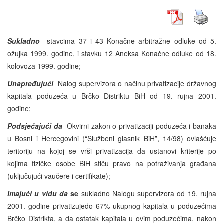
Sukladno
stavcima 37 i 43 Konačne arbitražne odluke od 5.
ožujka 1999. godine, i stavku 12 Aneksa Konačne odluke od 18.
kolovoza 1999. godine;
Unapređujući
Nalog supervizora o načinu privatizacije državnog
kapitala poduzeća u Brčko Distriktu BiH od 19. rujna 2001.
godine;
Podsjećajući da
Okvirni zakon o privatizaciji poduzeća i banaka
u Bosni i Hercegovini (“Službeni glasnik BiH”, 14/98) ovlašćuje
teritoriju na kojoj se vrši privatizacija da ustanovi kriterije po
kojima fizičke osobe BiH stiču pravo na potraživanja građana
(uključujući vaučere i certifikate);
Imajući u vidu da
se
sukladno Nalogu supervizora od 19. rujna
2001. godine privatizujedo 67% ukupnog kapitala u poduzećima
Brčko Distrikta, a da ostatak kapitala u ovim poduzećima, nakon