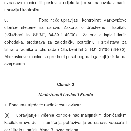
označava dionice ili poslovne udjele kojim se na ovakav način
upravlja i kontrolira.
3. Fond neće upravljati i kontrolirati Markovićeve
dionice stečene na osnovu Zakona o društvenom kapitalu
(“Službeni list SFRJ”, 84/89 i 46/90) i Zakona o isplati ličnih
dohodaka, sredstava za zajedničku potrošnju i sredstava za
ishranu radnika u toku rada (“Službeni list SFRJ”, 37/90 i 84/90).
Markovićeve dionice su predmet posebnog naloga koji je izdat na
ovaj datum.
Članak 2
Nadležnosti i ovlasti Fonda
1. Fond ima sljedeće nadležnosti i ovlasti:
(a) upravljanje i vršenje kontrole nad manjinskim dioničarskim
kapitalom sve do namirenja potraživanja po osnovu vaučera i
certifikata u smislu člana 3. ovog naloga;