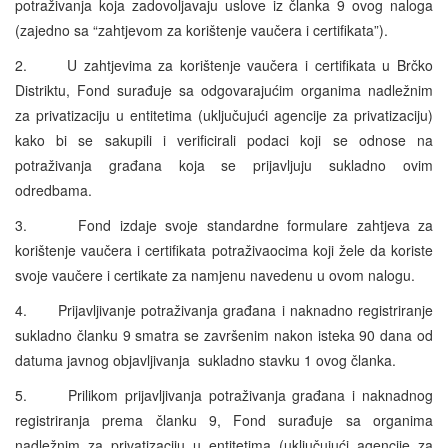
potraživanja koja zadovoljavaju uslove iz članka 9 ovog naloga
(zajedno sa “zahtjevom za korištenje vaučera i certifikata”).
2. U zahtjevima za korištenje vaučera i certifikata u Brčko
Distriktu, Fond surađuje sa odgovarajućim organima nadležnim
za privatizaciju u entitetima (uključujući agencije za privatizaciju)
kako bi se sakupili i verificirali podaci koji se odnose na
potraživanja građana koja se prijavljuju sukladno ovim
odredbama.
3. Fond izdaje svoje standardne formulare zahtjeva za
korištenje vaučera i certifikata potraživaocima koji žele da koriste
svoje vaučere i certikate za namjenu navedenu u ovom nalogu.
4. Prijavljivanje potraživanja građana i naknadno registriranje
sukladno članku 9 smatra se završenim nakon isteka 90 dana od
datuma javnog objavljivanja sukladno stavku 1 ovog članka.
5. Prilikom prijavljivanja potraživanja građana i naknadnog
registriranja prema članku 9, Fond surađuje sa organima
nadležnim za privatizaciju u entitetima (uključujući agencije za