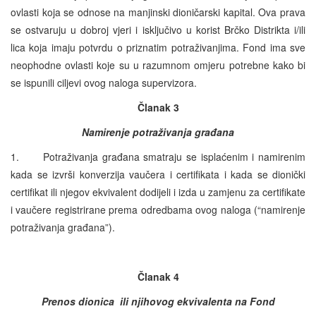
ovlasti koja se odnose na manjinski dioničarski kapital. Ova prava
se ostvaruju u dobroj vjeri i isključivo u korist Brčko Distrikta i/ili
lica koja imaju potvrdu o priznatim potraživanjima. Fond ima sve
neophodne ovlasti koje su u razumnom omjeru potrebne kako bi
se ispunili ciljevi ovog naloga supervizora.
Članak 3
Namirenje potraživanja građana
1. Potraživanja građana smatraju se isplaćenim i namirenim
kada se izvrši konverzija vaučera i certifikata i kada se dionički
certifikat ili njegov ekvivalent dodijeli i izda u zamjenu za certifikate
i vaučere registrirane prema odredbama ovog naloga (“namirenje
potraživanja građana”).
Članak 4
Prenos dionica ili njihovog ekvivalenta na Fond