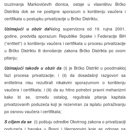
izuzimanja Markovićevih dionica, ostaje u vlasništvu Brčko
Distrikta dok se ne postigne sporazum o korištenju vaučera i
certifikata u postupku privatizacije u Brčko Distriktu;
Uzimajući u obzir da
Nalog supervizora od 19. rujna 2001.
godine, predviđa sporazum Republike Srpske i Federacije BiH
(“entiteti”) o korištenju vaučera i certifikata u procesu privatizacije
u Brčko Distriktu ili donošenje zakona Brčko Distrikta po ovom
pitanju;
Uzimajući takođe u obzir da
(i) je Brčko Distrikt u poodmakloj
fazi procesa privatizacije; i (ii) da dosadašnji razgovori sa
entitetima nisu rezultirali nikakvim sporazumom o korištenju
vaučera i certifikata; i (iii) da su hitno potrebni pravni mehanizmi
kako bi se, između ostalog, regulirala pitanja kapitala
privatizovanih poduzeća koji je rezerviran za isplatu potraživanju
po osnovu vaučera i certifikata;
S ciljem da se
(i) poštuju odredbe Okvirnog zakona o privatizaciji
poduzeća i banaka u Bosni i Hercegovini koje se odnose na