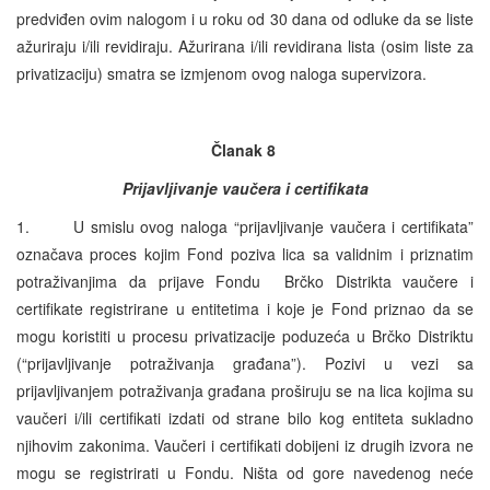
predviđen ovim nalogom i u roku od 30 dana od odluke da se liste
ažuriraju i/ili revidiraju. Ažurirana i/ili revidirana lista (osim liste za
privatizaciju) smatra se izmjenom ovog naloga supervizora.
Članak 8
Prijavljivanje vaučera i certifikata
1. U smislu ovog naloga “prijavljivanje vaučera i certifikata”
označava proces kojim Fond poziva lica sa validnim i priznatim
potraživanjima da prijave Fondu Brčko Distrikta vaučere i
certifikate registrirane u entitetima i koje je Fond priznao da se
mogu koristiti u procesu privatizacije poduzeća u Brčko Distriktu
(“prijavljivanje potraživanja građana”). Pozivi u vezi sa
prijavljivanjem potraživanja građana proširuju se na lica kojima su
vaučeri i/ili certifikati izdati od strane bilo kog entiteta sukladno
njihovim zakonima. Vaučeri i certifikati dobijeni iz drugih izvora ne
mogu se registrirati u Fondu. Ništa od gore navedenog neće