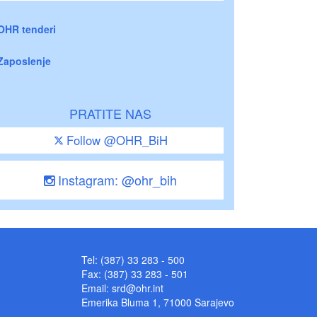
OHR tenderi
Zaposlenje
PRATITE NAS
Follow @OHR_BiH
Instagram: @ohr_bih
Tel: (387) 33 283 - 500
Fax: (387) 33 283 - 501
Email:
srd@ohr.int
Emerika Bluma 1, 71000 Sarajevo