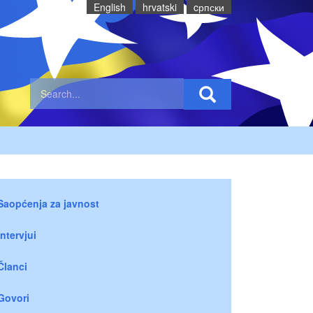
English
hrvatski
cрпски
Saopćenja za javnost
Intervjui
Članci
Govori