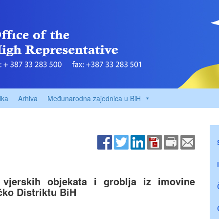
ika
Arhiva
Međunarodna zajednica u BiH
vjerskih objekata i groblja iz imovine
čko Distriktu BiH