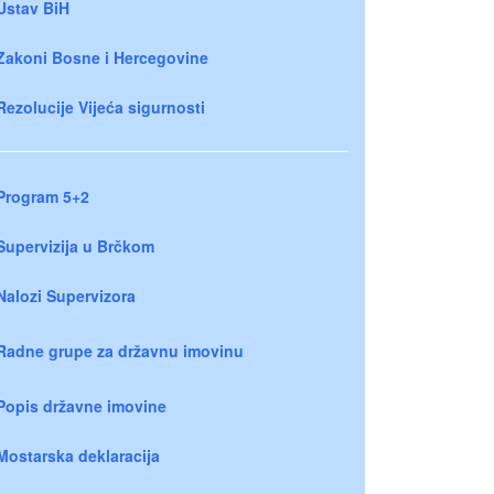
Ustav BiH
Zakoni Bosne i Hercegovine
Rezolucije Vijeća sigurnosti
Program 5+2
Supervizija u Brčkom
Nalozi Supervizora
Radne grupe za državnu imovinu
Popis državne imovine
Mostarska deklaracija