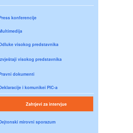
Press konferencije
Multimedija
Odluke visokog predstavnika
Izvještaji visokog predstavnika
Pravni dokumenti
Deklaracije i komunikei PIC-a
Zahtjevi za intervjue
Dejtonski mirovni sporazum