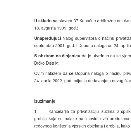
U skladu sa
stavom 37 Konačne arbitražne odluke 
18. avgusta 1999. god.;
Unapređujući
Nalog supervizora o načinu privatiza
septembra 2001. god. i Dopunu naloga od 24. aprila
S obzirom na činjenicu
da je utvrđeno da se vjersk
Brčko Distrikt;
Ovim nalažem da se Dopuna naloga o načinu privat
24. aprila 2002. god. mijenja dodavanjem novog člana
Izuzimanje
1. Kancelarija za privatizaciju izuzima iz spiska
groblja koja se nalaze na imovini ovih preduzeća 
redovnog korištenja vjerskih objekata i groblja, kako 