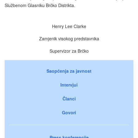
Službenom Glasniku Brčko Distrikta.
Henry Lee Clarke
Zamjenik visokog predstavnika
Supervizor za Brčko
Saopćenja za javnost
Intervjui
Članci
Govori
Press konferencije