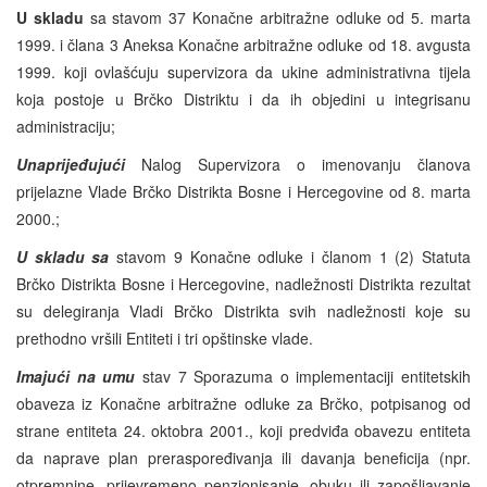
U skladu
sa stavom 37 Konačne arbitražne odluke od 5. marta
1999. i člana 3 Aneksa Konačne arbitražne odluke od 18. avgusta
1999. koji ovlašćuju supervizora da ukine administrativna tijela
koja postoje u Brčko Distriktu i da ih objedini u integrisanu
administraciju;
Unaprijeđujući
Nalog Supervizora o imenovanju članova
prijelazne Vlade Brčko Distrikta Bosne i Hercegovine od 8. marta
2000.;
U skladu sa
stavom 9 Konačne odluke i članom 1 (2) Statuta
Brčko Distrikta Bosne i Hercegovine, nadležnosti Distrikta rezultat
su delegiranja Vladi Brčko Distrikta svih nadležnosti koje su
prethodno vršili Entiteti i tri opštinske vlade.
Imajući na umu
stav 7 Sporazuma o implementaciji entitetskih
obaveza iz Konačne arbitražne odluke za Brčko, potpisanog od
strane entiteta 24. oktobra 2001., koji predviđa obavezu entiteta
da naprave plan preraspoređivanja ili davanja beneficija (npr.
otpremnine, prijevremeno penzionisanje, obuku ili zapošljavanje