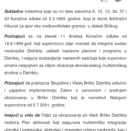
Sukladno
ovlastima koje su mi date stavcima 8, 10, 13, 34, 37 i
43 Konačne odluke od 5.3.1999. godine, koju je donio Arbitražni
tribunal za spor oko međuentitetske granice u oblasti Brčkog;
Pozivajući
se na stavak 11 Aneksa Konačne odluke od
18.8.1999.god. koji supervizoru daje mandat da integrira sustav
naobrazbe Distrikta, uskladi nastavne planove i programe u
Distriktu, i osigura izostavljanje nastavnih sadržaja koje supervizor
smatra nespojivim sa ciljem stvaranja demokratskog multietničkog
društva u Distriktu;
Priznajući
da prijelazna Skupština i Vlada Brčko Distrikta odlučno
i uspješno implementiraju Zakon o osnovnom i srednjem
obrazovanju u Brčko Distriktu koji je nametnut Nalogom
supervizora od 5.7.2001. godine;
Imajući u vidu da
Odjel za obrazovanje pri Vladi Brčko Distrikta
realizira Plan aktivnosti koji osigurava multietničku integraciju
učenika i nastavnika, slobodan i pravedan pristup naobrazbi, kao i