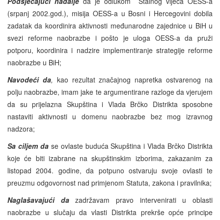
Podsjećajući
nadalje
da je odlukom Stalnog vijeća OESS-a
(srpanj 2002.god.), misija OESS-a u Bosni i Hercegovini dobila
zadatak da koordinira aktivnosti međunarodne zajednice u BiH u
svezi reforme naobrazbe i pošto je uloga OESS-a da pruži
potporu, koordinira i nadzire implementiranje strategije reforme
naobrazbe u BiH;
Navodeći da
,
kao rezultat značajnog napretka ostvarenog na
polju naobrazbe, imam jake te argumentirane razloge da vjerujem
da su prijelazna Skupština i Vlada Brčko Distrikta sposobne
nastaviti aktivnosti u domenu naobrazbe bez mog izravnog
nadzora;
Sa ciljem da
se ovlaste buduća Skupština i Vlada Brčko Distrikta
koje će biti izabrane na skupštinskim izborima, zakazanim za
listopad 2004. godine, da potpuno ostvaruju svoje ovlasti te
preuzmu odgovornost nad primjenom Statuta, zakona i pravilnika;
Naglašavajući da
zadržavam pravo intervenirati u oblasti
naobrazbe u slučaju da vlasti Distrikta prekrše opće principe