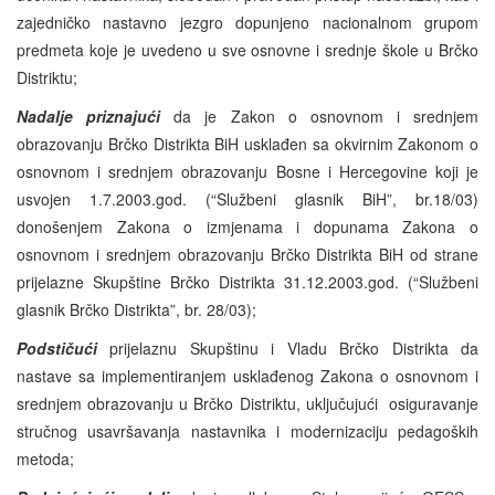
zajedničko nastavno jezgro dopunjeno nacionalnom grupom
predmeta koje je uvedeno u sve osnovne i srednje škole u Brčko
Distriktu;
Nadalje priznajući
da je Zakon o osnovnom i srednjem
obrazovanju Brčko Distrikta BiH usklađen sa okvirnim Zakonom o
osnovnom i srednjem obrazovanju Bosne i Hercegovine koji je
usvojen 1.7.2003.god. (“Službeni glasnik BiH”, br.18/03)
donošenjem Zakona o izmjenama i dopunama Zakona o
osnovnom i srednjem obrazovanju Brčko Distrikta BiH od strane
prijelazne Skupštine Brčko Distrikta 31.12.2003.god. (“Službeni
glasnik Brčko Distrikta”, br. 28/03);
Podstičući
prijelaznu Skupštinu i Vladu Brčko Distrikta da
nastave sa implementiranjem usklađenog Zakona o osnovnom i
srednjem obrazovanju u Brčko Distriktu, uključujući osiguravanje
stručnog usavršavanja nastavnika i modernizaciju pedagoških
metoda;