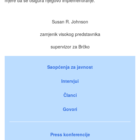
mjere da se osigura njegovo implementiranje.
Susan R. Johnson
zamjenik visokog predstavnika
supervizor za Brčko
Saopćenja za javnost
Intervjui
Članci
Govori
Press konferencije