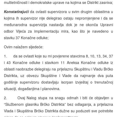
multietničnosti i demokratske uprave na kojima se Distrikt zasniva;
Konstatirajući
da ovlasti supervizora u svim drugim oblastima u
kojima ih supervizor nije delegirao ostaju nepromjenjene i da se
međunarodna supervizija nastavlja dok je ne okonča Upravni
odbor Vijeća za implementaciju mira, kao što je navedeno u
stavku 37 Konačne odluke;
Ovim nalažem sljedeće:
1. da se ovlasti koje su mi povjerene stavcima 8, 10, 13, 34, 37
i 43 Konačne odluke i stavkom 11 Aneksa Konačne odluke iz
oblasti naobrazbe delegiraju na prijelaznu Skupštinu i Vladu Brčko
Distrikta, uz obvezu Skupštine i Vlade da najmanje dva puta
godišnje supervizoru dostavljaju iscrpan izvještaj o trenutačnoj
situaciji, događanjima i planovima.
2. Ovaj Nalog stupa na snagu odmah i biti će objavljen u
“Službenom glasniku Brčko Distrikta” bez odlaganja, a prijelazna
Vlada i Skupština Brčko Distrikta dužne su poduzeti sve potrebite