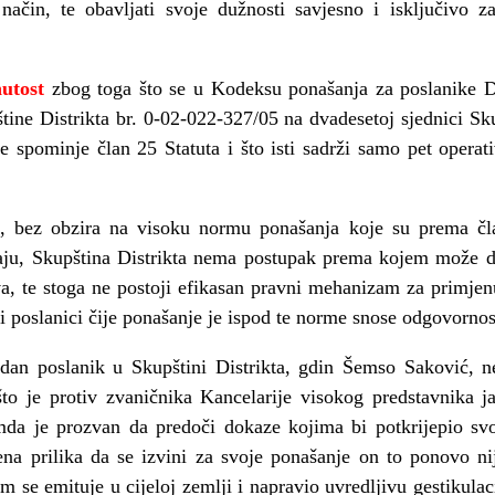
 način, te obavljati svoje dužnosti savjesno i isključivo z
nutost
zbog toga što se u Kodeksu ponašanja za poslanike Di
ine Distrikta br. 0-02-022-327/05 na dvadesetoj sjednici Sku
 spominje član 25 Statuta i što isti sadrži samo pet operati
, bez obzira na visoku normu ponašanja koje su prema čla
vaju, Skupština Distrikta nema postupak prema kojem može d
va, te stoga ne postoji efikasan pravni mehanizam za primje
i poslanici čije ponašanje je ispod te norme snose odgovornos
edan poslanik u Skupštini Distrikta, gdin Šemso Saković, n
to je protiv zvaničnika Kancelarije visokog predstavnika j
da je prozvan da predoči dokaze kojima bi potkrijepio svoj
a prilika da se izvini za svoje ponašanje on to ponovo nij
ram se emituje u cijeloj zemlji i napravio uvredljivu gestikula