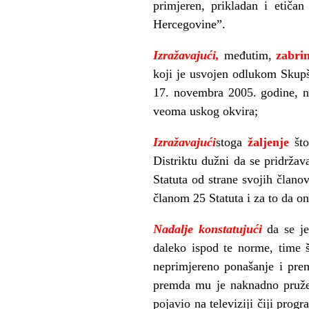
primjeren, prikladan i etičan
Hercegovine”.
Izražavajući,
međutim,
zabri
koji je usvojen odlukom Skupšt
17. novembra 2005. godine, ne
veoma uskog okvira;
Izražavajući
stoga
žaljenje
što
Distriktu dužni da se pridrža
Statuta od strane svojih člano
članom 25 Statuta i za to da on
Nadalje konstatujući
da se j
daleko ispod te norme, time š
neprimjereno ponašanje i prem
premda mu je naknadno pružen
pojavio na televiziji čiji prog