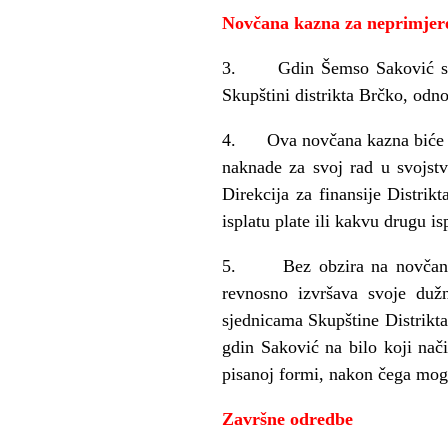
Novčana kazna za neprimjer
3. Gdin Šemso Saković se ov
Skupštini distrikta Brčko, o
4. Ova novčana kazna biće izvr
naknade za svoj rad u svojst
Direkcija za finansije Distrik
isplatu plate ili kakvu drugu is
5. Bez obzira na novčanu ka
revnosno izvršava svoje dužn
sjednicama Skupštine Distrikta
gdin Saković na bilo koji nač
pisanoj formi, nakon čega mogu
Završne odredbe