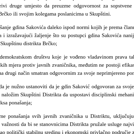
rivi druge umjesto da preuzme odgovornost za sopstvene 
 Brčko ili svojim kolegama poslanicima u Skupštini.
šanje gdina Sakovića daleko ispod normi kojih je prema članu
 i izražavajući žaljenje što su postupci gdina Sakovića nanij
i Skupštinu distrikta Brčko;
 demokratskom društvu koje je vođeno vladavinom prava ta
skih mjera protiv javnih zvaničnika, međutim ne postoji efi
 na drugi način smatran odgovornim za svoje neprimjereno pon
da je nužno ustanoviti da je gdin Saković odgovoran za svoj
da naložim Skupštini Distrikta da uspostavi disciplinski meha
eksa ponašanja;
me ponašanja svih javnih zvaničnika u Distriktu, uključuju
 važnosti da bi se stanovnicima Distrikta pružale usluge najvi
ao politički stabilnu sredinu i ekonomski privlačno područje z