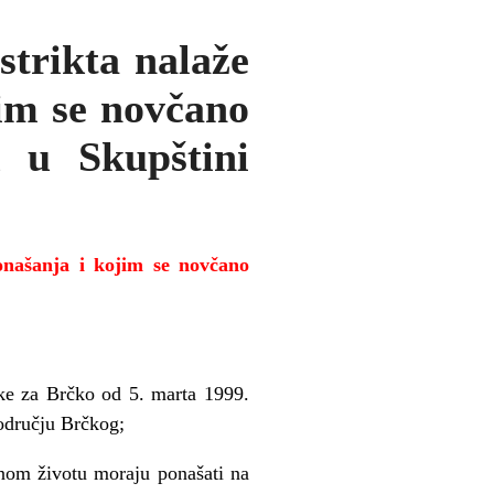
strikta nalaže
jim se novčano
k u Skupštini
ponašanja
i kojim se novčano
uke za Brčko od 5. marta 1999.
području Brčkog;
vnom životu moraju ponašati na