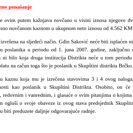
eno ponašanje
im putem kažnjava novčano u visini iznosa njegove dvij
dnosno novčanom kaznom u ukupnom neto iznosu od 4.562 KM b
šena na sljedeći način. Gdin Saković neće biti isplaćen niti
vu poslanika u periodu od 1. juna 2007. godine, zaključno 
ta ni bilo koja druga institucija Distrikta neće u tom period
platu na račun toga što je poslanik u Skupštini distrikta Brčko
znu koja mu je izrečena stavovima 3 i 4 ovog naloga, 
osti kao poslanik u Skupštini Distrikta. Osobito, on će
, redovnim i vanrednim, i glasaće o svim pitanjima o kojima 
in ogluši o svoje obaveze iz ovog stava predsjednik Skupštin
 biti preduzete daljnje odgovarajuće radnje.