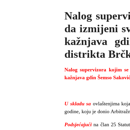
Nalog supervi
da izmijeni s
kažnjava gdi
distrikta Brč
Nalog supervizora kojim se
kažnjava gdin Šemso Saković
U skladu sa
ovlaštenjima koj
godine, koju je donio Arbitražn
Podsjećajući
na član 25 Statut