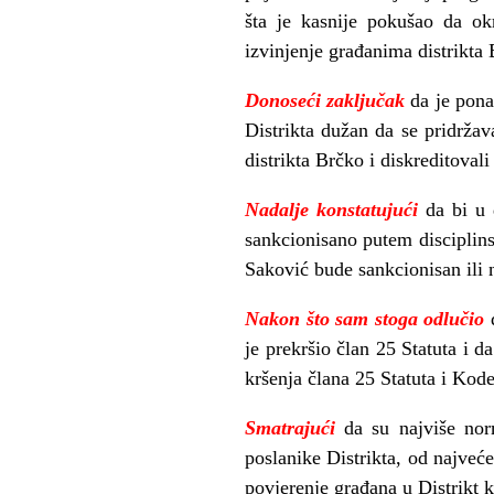
šta je kasnije pokušao da ok
izvinjenje građanima distrikta
Donoseći zaključak
da je pona
Distrikta dužan da se pridržava
distrikta Brčko i diskreditoval
Nadalje konstatujući
da bi u
sankcionisano putem disciplin
Saković bude sankcionisan ili
Nakon što sam stoga odlučio
je prekršio član 25 Statuta i 
kršenja člana 25 Statuta i Kod
Smatrajući
da su najviše nor
poslanike Distrikta, od najveće
povjerenje građana u Distrikt k