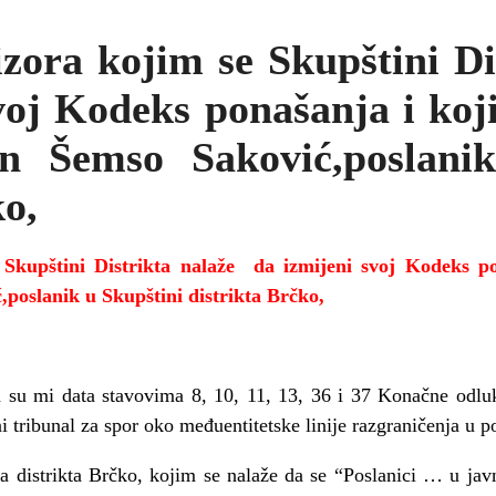
zora kojim se Skupštini Di
voj Kodeks ponašanja i ko
n Šemso Saković,poslani
ko,
 Skupštini Distrikta nalaže
da izmijeni svoj Kodeks 
,
poslanik u Skupštini distrikta Brčko,
a su mi data stavovima 8, 10, 11, 13, 36 i 37 Konačne odl
i tribunal za spor oko međuentitetske linije razgraničenja u 
a distrikta Brčko, kojim se nalaže da se “Poslanici … u ja