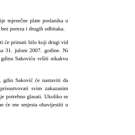
e mjesečne plate poslanika u
ez poreza i drugih odbitaka.
 će primati bilo koji drugi vid
sa 31. julom 2007. godine. Ni
u gdinu Sakoviću vršiti nikakvu
.
gdin Saković će nastaviti da
 prisustvovati svim zakazanim
je potrebno glasati. Ukoliko se
e će me smjesta obavijestiti u