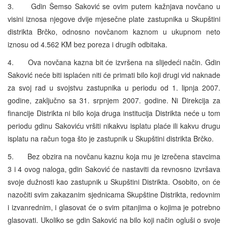
3. Gdin Šemso Saković se ovim putem kažnjava novčano u
visini iznosa njegove dvije mjesečne plate zastupnika u Skupštini
distrikta Brčko, odnosno novčanom kaznom u ukupnom neto
iznosu od 4.562 KM bez poreza i drugih odbitaka.
4. Ova novčana kazna bit će izvršena na slijedeći način. Gdin
Saković neće biti isplaćen niti će primati bilo koji drugi vid naknade
za svoj rad u svojstvu zastupnika u periodu od 1. lipnja 2007.
godine, zaključno sa 31. srpnjem 2007. godine. Ni Direkcija za
financije Distrikta ni bilo koja druga institucija Distrikta neće u tom
periodu gdinu Sakoviću vršiti nikakvu isplatu plaće ili kakvu drugu
isplatu na račun toga što je zastupnik u Skupštini distrikta Brčko.
5. Bez obzira na novčanu kaznu koja mu je izrečena stavcima
3 i 4 ovog naloga, gdin Saković će nastaviti da revnosno izvršava
svoje dužnosti kao zastupnik u Skupštini Distrikta. Osobito, on će
nazočiti svim zakazanim sjednicama Skupštine Distrikta, redovnim
i izvanrednim, i glasovat će o svim pitanjima o kojima je potrebno
glasovati. Ukoliko se gdin Saković na bilo koji način ogluši o svoje