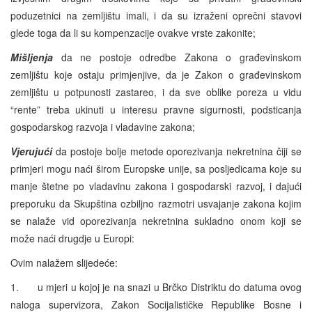
poduzetnici na zemljištu imali, i da su izraženi oprečni stavovi
glede toga da li su kompenzacije ovakve vrste zakonite;
Mišljenja
da ne postoje odredbe Zakona o građevinskom
zemljištu koje ostaju primjenjive, da je Zakon o građevinskom
zemljištu u potpunosti zastareo, i da sve oblike poreza u vidu
“rente” treba ukinuti u interesu pravne sigurnosti, podsticanja
gospodarskog razvoja i vladavine zakona;
Vjerujući
da postoje bolje metode oporezivanja nekretnina čiji se
primjeri mogu naći širom Europske unije, sa posljedicama koje su
manje štetne po vladavinu zakona i gospodarski razvoj, i dajući
preporuku da Skupština ozbiljno razmotri usvajanje zakona kojim
se nalaže vid oporezivanja nekretnina sukladno onom koji se
može naći drugdje u Europi:
Ovim nalažem slijedeće:
1. u mjeri u kojoj je na snazi u Brčko Distriktu do datuma ovog
naloga supervizora, Zakon Socijalističke Republike Bosne i