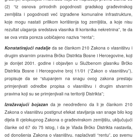
(2) “iz osnova prirodnih pogodnosti gradskog građevinskog
zemljišta i pogodnosti već izgrađene komunalne infrastrukture,
koje mogu nastati prilikom korištenja tog zemljišta, a koje nisu
rezultat ulaganja sredstava vlasnika ili korisnika nekretnina”, te da
se ova vrsta poreza uobičajeno naziva “renta”;
Konstatirajući nadalje
da se člankom 210 Zakona o vlasništvu i
drugim stvarnim pravima Brčko Distrikta Bosne i Hercegovine, koji
je donijet 2001. godine i objavljen u Službenom glasniku Brčko
Distrikta Bosne i Hercegovine broj 11/01 (“Zakon o vlasništvu”),
propisuje da se “stupanjem na snagu ovog zakona prestaju
primjenjivati odredbe propisa o vlasništvu i drugim stvarnim
pravima koji su se primjenjivali na teritoriji Distrikta”;
Izražavajući bojazan
da je neodređeno da li je člankom 210
Zakona o vlasništvu postignut efekat stavljanja van snage bilo kog
dijela ili cjelokupnog Zakona o građevinskom zemljištu, uključujući
članke od 67 do 75 istog, i da je Vlada Brčko Distrikta nastavila,
od donošenja Zakona o vlasništvu, naplaćivati “rentu”, po svemu