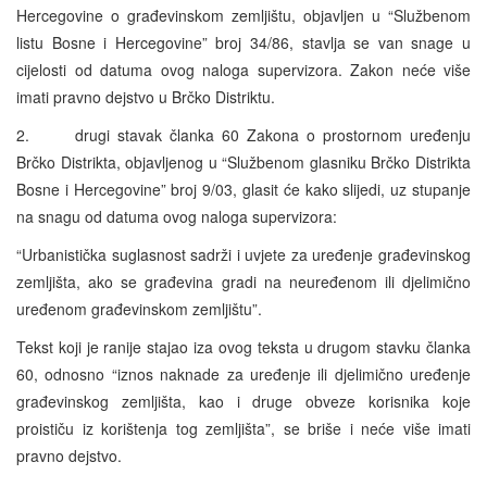
Hercegovine o građevinskom zemljištu, objavljen u “Službenom
listu Bosne i Hercegovine” broj 34/86, stavlja se van snage u
cijelosti od datuma ovog naloga supervizora. Zakon neće više
imati pravno dejstvo u Brčko Distriktu.
2. drugi stavak članka 60 Zakona o prostornom uređenju
Brčko Distrikta, objavljenog u “Službenom glasniku Brčko Distrikta
Bosne i Hercegovine” broj 9/03, glasit će kako slijedi, uz stupanje
na snagu od datuma ovog naloga supervizora:
“Urbanistička suglasnost sadrži i uvjete za uređenje građevinskog
zemljišta, ako se građevina gradi na neuređenom ili djelimično
uređenom građevinskom zemljištu”.
Tekst koji je ranije stajao iza ovog teksta u drugom stavku članka
60, odnosno “iznos naknade za uređenje ili djelimično uređenje
građevinskog zemljišta, kao i druge obveze korisnika koje
proističu iz korištenja tog zemljišta”, se briše i neće više imati
pravno dejstvo.