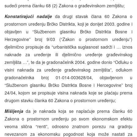
sudeći prema članku 68 (2) Zakona o građevinskom zemljištu;
Konstatirajući nadalje
da drugi stavak člana 60 Zakona o
prostornom uređenju Brčko Distrikta, koji je donijet 2003. godine i
objavljen u “Službenom glasniku Brčko Distrikta Bosne i
Herzegovine” broj 9/03 (“Zakon o prostornom uređenju”)
djelimično propisuje da “urbanistička suglasnost sadrži i … iznos
naknade za uređenje ili djelimično uređenje građevinskog
zemljišta …”, te da je gradonačelnik 2004. godine donio “Odluku o
visini naknada za uređenje građevinskog zemljišta”, odlukom
gradonačelnika broj 01-014-003628/04, objavljenom u
“Službenom glasniku Brčko Distrikta Bosne i Hercegovine” broj
24/04, kojom se propisuje visina naknada koje se plaćaju prema
drugom stavku članka 60 Zakona o prostornom uređenju;
Mišljenja
da je naknada koja se naplaćuje prema članku 60
Zakona o prostornom uređenju po svom ekonomskom efektu
veoma slična “renti”, odnosno znatnom porezu na gradnju
nevezanom za ekonomsku pogodnost koja može nastati za