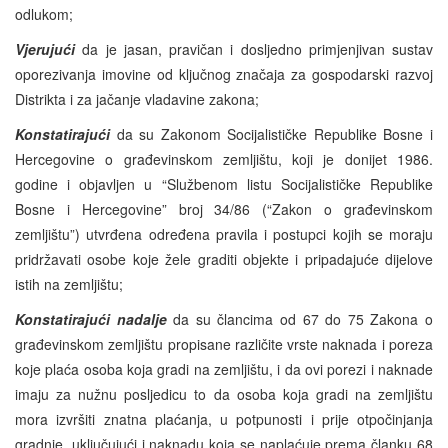
odlukom;
Vjerujući
da je jasan, pravičan i dosljedno primjenjivan sustav
oporezivanja imovine od ključnog značaja za gospodarski razvoj
Distrikta i za jačanje vladavine zakona;
Konstatirajući
da su Zakonom Socijalističke Republike Bosne i
Hercegovine o građevinskom zemljištu, koji je donijet 1986.
godine i objavljen u “Službenom listu Socijalističke Republike
Bosne i Hercegovine” broj 34/86 (“Zakon o građevinskom
zemljištu”) utvrđena određena pravila i postupci kojih se moraju
pridržavati osobe koje žele graditi objekte i pripadajuće dijelove
istih na zemljištu;
Konstatirajući nadalje
da su člancima od 67 do 75 Zakona o
građevinskom zemljištu propisane različite vrste naknada i poreza
koje plaća osoba koja gradi na zemljištu, i da ovi porezi i naknade
imaju za nužnu posljedicu to da osoba koja gradi na zemljištu
mora izvršiti znatna plaćanja, u potpunosti i prije otpočinjanja
gradnje, uključujući i naknadu koja se naplaćuje prema članku 68