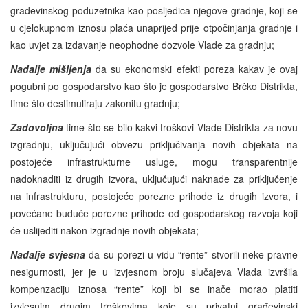
građevinskog poduzetnika kao posljedica njegove gradnje, koji se
u cjelokupnom iznosu plaća unaprijed prije otpočinjanja gradnje i
kao uvjet za izdavanje neophodne dozvole Vlade za gradnju;
Nadalje mišljenja
da su ekonomski efekti poreza kakav je ovaj
pogubni po gospodarstvo kao što je gospodarstvo Brčko Distrikta,
time što destimuliraju zakonitu gradnju;
Zadovoljna
time što se bilo kakvi troškovi Vlade Distrikta za novu
izgradnju, uključujući obvezu priključivanja novih objekata na
postojeće infrastrukturne usluge, mogu transparentnije
nadoknaditi iz drugih izvora, uključujući naknade za priključenje
na infrastrukturu, postojeće porezne prihode iz drugih izvora, i
povećane buduće porezne prihode od gospodarskog razvoja koji
će uslijediti nakon izgradnje novih objekata;
Nadalje svjesna
da su porezi u vidu “rente” stvorili neke pravne
nesigurnosti, jer je u izvjesnom broju slučajeva Vlada izvršila
kompenzaciju iznosa “rente” koji bi se inače morao platiti
izvjesnim drugim troškovima koje su privatni građevinski