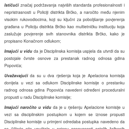
Ističući
značaj podržavanja najviših standarda profesionalnosti i
nepristrasnosti u Policiji distrikta Brčko, a naročito među njenim
visokim rukovodiocima, koji su ključni za poboljšanje povjerenja
građana u Policiju distrikta Brčko kao multietničku instituciju koja
zaslužuje povjerenje svih stanovnika distrikta Brčko, kako je
propisano Konačnom odlukom;
Imajući u vidu
da je Disciplinska komisija uspjela da utvrdi da su
postojale čvrste osnove za prestanak radnog odnosa gdina
Popovića;
Uvažavajući
da su u dva rješenja koja je Apelaciona komisija
donijela u vezi sa odlukom Disciplinske komisije o prestanku
radnog odnosa gdina Popovića navedeni određeni proceduralni
propusti u radu Disciplinske komisije;
Imajući naročito u vidu
da je u rješenju Apelacione komisije u
vezi sa disciplinskim postupkom u kojem se iznose propusti
Disciplinske komisije u primjeni odredaba postupka navedeno da
se “Vijeće nije upuštalo u ocjenu osnovanosti ostalih žalbenih