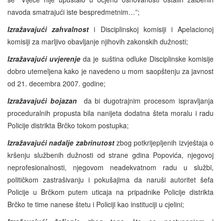
navoda smatrajući iste bespredmetnim…”;
Izražavajući zahvalnost
i Disciplinskoj komisiji i Apelacionoj
komisiji za marljivo obavljanje njihovih zakonskih dužnosti;
Izražavajući uvjerenje
da je suština odluke Disciplinske komisije
dobro utemeljena kako je navedeno u mom saopštenju za javnost
od 21. decembra 2007. godine;
Izražavajući bojazan
da bi dugotrajnim procesom ispravljanja
proceduralnih propusta bila nanijeta dodatna šteta moralu i radu
Policije distrikta Brčko tokom postupka;
Izražavajući nadalje zabrinutost
zbog potkrijepljenih izvještaja o
kršenju službenih dužnosti od strane gdina Popovića, njegovoj
neprofesionalnosti, njegovom neadekvatnom radu u službi,
političkom zastrašivanju i pokušajima da naruši autoritet šefa
Policije u Brčkom putem uticaja na pripadnike Policije distrikta
Brčko te time nanese štetu i Policiji kao instituciji u cjelini;