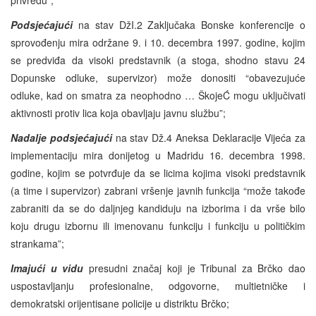
Podsjećajući
na stav DžI.2 Zaključaka Bonske konferencije o
sprovođenju mira održane 9. i 10. decembra 1997. godine, kojim
se predviđa da visoki predstavnik (a stoga, shodno stavu 24
Dopunske odluke, supervizor) može donositi “obavezujuće
odluke, kad on smatra za neophodno … ŠkojeĆ mogu uključivati
aktivnosti protiv lica koja obavljaju javnu službu”;
Nadalje podsjećajući
na stav Dž.4 Aneksa Deklaracije Vijeća za
implementaciju mira donijetog u Madridu 16. decembra 1998.
godine, kojim se potvrđuje da se licima kojima visoki predstavnik
(a time i supervizor) zabrani vršenje javnih funkcija “može takođe
zabraniti da se do daljnjeg kandiduju na izborima i da vrše bilo
koju drugu izbornu ili imenovanu funkciju i funkciju u političkim
strankama”;
Imajući u vidu
presudni značaj koji je Tribunal za Brčko dao
uspostavljanju profesionalne, odgovorne, multietničke i
demokratski orijentisane policije u distriktu Brčko;