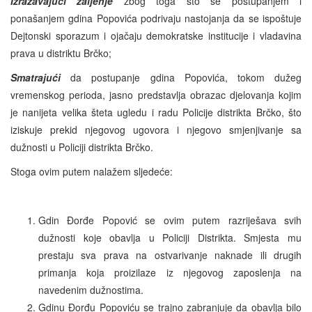
Izražavajući žaljenje
zbog toga što se postupanjem i
ponašanjem gdina Popovića podrivaju nastojanja da se ispoštuje
Dejtonski sporazum i ojačaju demokratske institucije i vladavina
prava u distriktu Brčko;
Smatrajući
da postupanje gdina Popovića, tokom dužeg
vremenskog perioda, jasno predstavlja obrazac djelovanja kojim
je nanijeta velika šteta ugledu i radu Policije distrikta Brčko, što
iziskuje prekid njegovog ugovora i njegovo smjenjivanje sa
dužnosti u Policiji distrikta Brčko.
Stoga ovim putem nalažem sljedeće:
Gdin Đorđe Popović se ovim putem razriješava svih
dužnosti koje obavlja u Policiji Distrikta. Smjesta mu
prestaju sva prava na ostvarivanje naknade ili drugih
primanja koja proizilaze iz njegovog zaposlenja na
navedenim dužnostima.
Gdinu Đorđu Popoviću se trajno zabranjuje da obavlja bilo