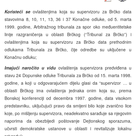
Koristeći se
ovlaštenjima koja su supervizoru za Brčko data
stavovima 8, 10, 11, 13, 36 i 37 Konačne odluke, od 5. marta
1999. godine, Arbitražnog tribunala za spor oko međuentitetske
linije razgraničenja u oblasti Brčkog (“Tribunal za Brčko”) i
ovlaštenjima koja su supervizoru za Brčko data prethodnim
odlukama Tribunala za Brčko, čije odredbe su uključene u
Konačnu odluku;
Imajući naročito u vidu
ovlaštenja supervizora predviđena u
stavu 24 Dopunske odluke Tribunala za Brčko od 15. marta 1998.
godine, a koji u odgovarajućem dijelu glasi da “supervizor … u
oblasti Brčkog ima ovlaštenja jednaka onim koja su, prema
Bonskoj konferenciji od decembra 1997. godine, data visokom
predstavniku, uključujući pravo da smijeni bilo koje zvanično lice
koje, po mišljenju supervizora, neadekvatno sarađuje sa njegovim
naporima da obezbijedi poštovanje Dejtonskog sporazuma,
učvrsti demokratske ustanove u oblasti i revitalizuje lokalnu
privredu”;