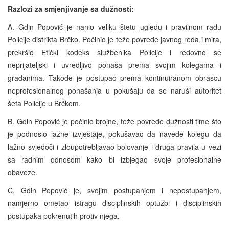
Razlozi za smjenjivanje sa dužnosti:
A. Gdin Popović je nanio veliku štetu ugledu i pravilnom radu
Policije distrikta Brčko. Počinio je teže povrede javnog reda i mira,
prekršio Etički kodeks službenika Policije i redovno se
neprijateljski i uvredljivo ponaša prema svojim kolegama i
građanima. Takođe je postupao prema kontinuiranom obrascu
neprofesionalnog ponašanja u pokušaju da se naruši autoritet
šefa Policije u Brčkom.
B. Gdin Popović je počinio brojne, teže povrede dužnosti time što
je podnosio lažne izvještaje, pokušavao da navede kolegu da
lažno svjedoči i zloupotrebljavao bolovanje i druga pravila u vezi
sa radnim odnosom kako bi izbjegao svoje profesionalne
obaveze.
C. Gdin Popović je, svojim postupanjem i nepostupanjem,
namjerno ometao istragu disciplinskih optužbi i disciplinskih
postupaka pokrenutih protiv njega.