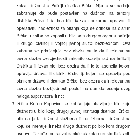
kakvu dužnost u Policiji distrikta Brčko. Njemu se nadalje
zabranjuje da bude postavljen na dužnost na teritoriji
distrikta Brčko i da ima bilo kakvu nadzornu, upravnu ili
operativnu nadležnost za pitanja koja se odnose na distrikt
Brčko, ukoliko se zaposli u bilo kom drugom organu policije
ili drugoj civilnoj ili vojnoj javnoj službi bezbjednosti. Ova
zabrana se primjenjuje bez obzira na to da li relevantna
javna služba bezbjednosti zakonito obavlja rad na teritoriji
Distrikta ili izvan nje; bez obzira da li je to agencija kojom
upravlja država ili distrikt Brčko tj. kojom se upravlja pod
okriljem države ili distrikta Brčko; bez obzira da li relevantna
javna služba bezbjednosti postoji na dan donošenja ovog
naloga supervizora ili ne;
Gdinu Đorđu Popoviću se zabranjuje obavljanje bilo koje
dužnosti u bilo kojoj drugoj javnoj instituciji distrikta Brčko,
bilo da je ta dužnost službena ili ne, izborna, dužnost na
koju se imenuje ili neka druga dužnost po bilo kom drugom
osnovu. Takođe mu se zabranjuje ulazak u prostorije javnih