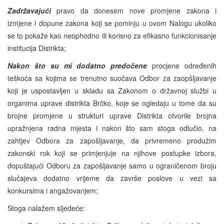
Zadržavajući
pravo da donesem nove promjene zakona i
izmjene i dopune zakona koji se pominju u ovom Nalogu ukoliko
se to pokaže kao neophodno ili korisno za efikasno funkcionisanje
institucija Distrikta;
Nakon što su mi dodatno predočene
procjene određenih
teškoća sa kojima se trenutno suočava Odbor za zaopšljavanje
koji je uspostavljen u skladu sa Zakonom o državnoj službi u
organima uprave distrikta Brčko, koje se ogledaju u tome da su
brojne promjene u strukturi uprave Distrikta otvorile brojna
upražnjena radna mjesta i nakon što sam stoga odlučio, na
zahtjev Odbora za zapošljavanje, da privremeno produžim
zakonski rok koji se primjenjuje na njihove postupke izbora,
dopuštajući Odboru za zapošljavanje samo u ograničenom broju
slučajeva dodatno vrijeme da završe poslove u vezi sa
konkursima i angažovanjem;
Stoga nalažem sljedeće: