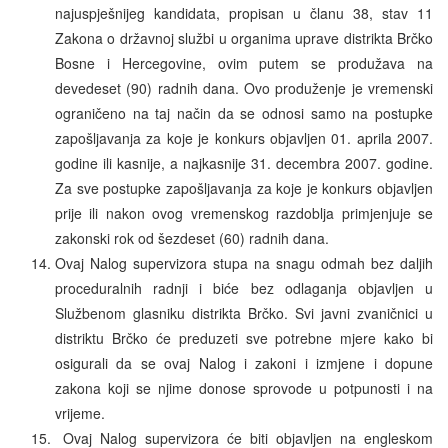
najuspješnijeg kandidata, propisan u članu 38, stav 11
Zakona o državnoj službi u organima uprave distrikta Brčko
Bosne i Hercegovine, ovim putem se produžava na
devedeset (90) radnih dana. Ovo produženje je vremenski
ograničeno na taj način da se odnosi samo na postupke
zapošljavanja za koje je konkurs objavljen 01. aprila 2007.
godine ili kasnije, a najkasnije 31. decembra 2007. godine.
Za sve postupke zapošljavanja za koje je konkurs objavljen
prije ili nakon ovog vremenskog razdoblja primjenjuje se
zakonski rok od šezdeset (60) radnih dana.
Ovaj Nalog supervizora stupa na snagu odmah bez daljih
proceduralnih radnji i biće bez odlaganja objavljen u
Službenom glasniku distrikta Brčko. Svi javni zvaničnici u
distriktu Brčko će preduzeti sve potrebne mjere kako bi
osigurali da se ovaj Nalog i zakoni i izmjene i dopune
zakona koji se njime donose sprovode u potpunosti i na
vrijeme.
Ovaj Nalog supervizora će biti objavljen na engleskom