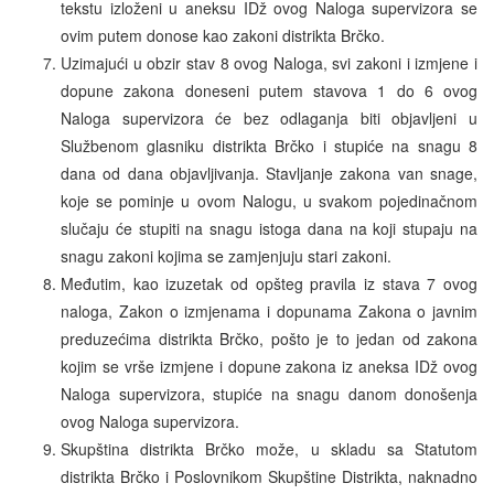
tekstu izloženi u aneksu IDž ovog Naloga supervizora se
ovim putem donose kao zakoni distrikta Brčko.
Uzimajući u obzir stav 8 ovog Naloga, svi zakoni i izmjene i
dopune zakona doneseni putem stavova 1 do 6 ovog
Naloga supervizora će bez odlaganja biti objavljeni u
Službenom glasniku distrikta Brčko i stupiće na snagu 8
dana od dana objavljivanja. Stavljanje zakona van snage,
koje se pominje u ovom Nalogu, u svakom pojedinačnom
slučaju će stupiti na snagu istoga dana na koji stupaju na
snagu zakoni kojima se zamjenjuju stari zakoni.
Međutim, kao izuzetak od opšteg pravila iz stava 7 ovog
naloga, Zakon o izmjenama i dopunama Zakona o javnim
preduzećima distrikta Brčko, pošto je to jedan od zakona
kojim se vrše izmjene i dopune zakona iz aneksa IDž ovog
Naloga supervizora, stupiće na snagu danom donošenja
ovog Naloga supervizora.
Skupština distrikta Brčko može, u skladu sa Statutom
distrikta Brčko i Poslovnikom Skupštine Distrikta, naknadno