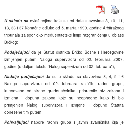
U skladu sa
ovlaštenjima koja su mi data stavovima 8, 10, 11,
13, 36 i 37 Konačne odluke od 5. marta 1999. godine Arbitražnog
tribunala za spor oko međuentitetske linije razgraničenja u oblasti
Brčkog;
Podsjećajući
da je Statut distrikta Brčko Bosne i Hercegovine
izmijenjen putem Naloga supervizora od 02. februara 2007.
godine (u daljem tekstu “Nalog supervizora od 02. februara”);
Nadalje podjećajući
da su u skladu sa stavovima 3, 4, 5 i 6
Naloga supervizora od 02. februara različite radne grupe,
imenovane od strane gradonačelnika, pripremile niz zakona i
izmjena i dopuna zakona koje su neophodne kako bi bio
primjenjen Nalog supervizora i izmjene i dopune Statuta
donesene tim putem;
Pohvaljujući
napore radnih grupa i javnih zvaničnika čija je