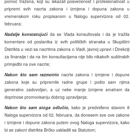
pomoć tražena, koji su iskazali posvećenost i profesionalnost u
pripremi svih nacrta zakona i izmjena i dopuna zakona u
vremenskom roku propisanom u Nalogu supervizora od 02.
februara;
Nadalje konstatujući
da se Vlada konsultovala i da je tražila
komentare od poslanika iz svih političkih stranaka u Skupštini
Distrikta u vezi sa nacrtima zakona o Vladi, javnoj upravi i Direkciji
za finansije i da na tim konsultacijama nije bilo nikakvih suštinskih
primjedbi na ove nacrte;
Nakon što sam razmotrio
nacrte zakona i izmjene i dopune
zakona koje su pripremile radne grupe i pošto sam njima
generalno zadovoljan, a uz neke manje izmjene smatram da
doprinose promovisanju dobrog upravljanja;
Nakon što sam stoga odlučio,
kako je predviđeno stavom 8
Naloga supervizora od 02. februara, da donesem sve ove zakone
i izmjene i dopune zakona putem ovog Naloga supervizora, kako
bi se zakoni distrikta Brčko uskladili sa Statutom;