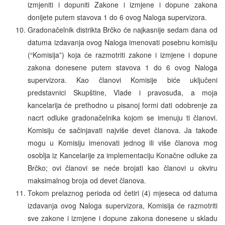
izmjeniti i dopuniti Zakone i izmjene i dopune zakona
donijete putem stavova 1 do 6 ovog Naloga supervizora.
Gradonačelnik distrikta Brčko će najkasnije sedam dana od
datuma izdavanja ovog Naloga imenovati posebnu komisiju
(“Komisija”) koja će razmotriti zakone i izmjene i dopune
zakona donesene putem stavova 1 do 6 ovog Naloga
supervizora. Kao članovi Komisije biće uključeni
predstavnici Skupštine, Vlade i pravosuđa, a moja
kancelarija će prethodno u pisanoj formi dati odobrenje za
nacrt odluke gradonačelnika kojom se imenuju ti članovi.
Komisiju će sačinjavati najviše devet članova. Ja takođe
mogu u Komisiju imenovati jednog ili više članova mog
osoblja iz Kancelarije za implementaciju Konačne odluke za
Brčko; ovi članovi se neće brojati kao članovi u okviru
maksimalnog broja od devet članova.
Tokom prelaznog perioda od četiri (4) mjeseca od datuma
izdavanja ovog Naloga supervizora, Komisija će razmotriti
sve zakone i izmjene i dopune zakona donesene u skladu