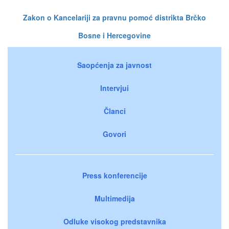
Zakon o Kancelariji za pravnu pomoć distrikta Brčko
Bosne i Hercegovine
Saopćenja za javnost
Intervjui
Članci
Govori
Press konferencije
Multimedija
Odluke visokog predstavnika