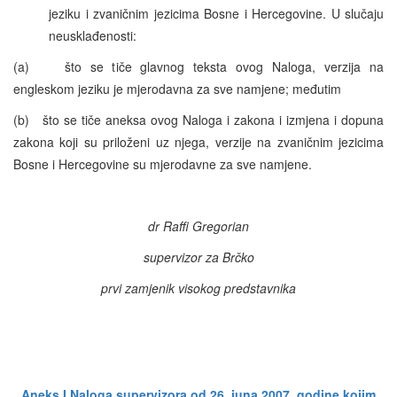
jeziku i zvaničnim jezicima Bosne i Hercegovine. U slučaju
neusklađenosti:
(a) što se tiče glavnog teksta ovog Naloga, verzija na
engleskom jeziku je mjerodavna za sve namjene; međutim
(b) što se tiče aneksa ovog Naloga i zakona i izmjena i dopuna
zakona koji su priloženi uz njega, verzije na zvaničnim jezicima
Bosne i Hercegovine su mjerodavne za sve namjene.
dr Raffi Gregorian
supervizor za Brčko
prvi zamjenik visokog predstavnika
Aneks I Naloga supervizora od 26. juna 2007. godine kojim