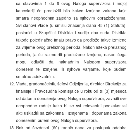
sa stavovima 1 do 6 ovog Naloga supervizora i mojoj
kancelariji će predložiti bilo kakve izmjene zakona koje
smatra neophodnim zajedno sa njihovim obrazloženjima.
Svi članovi Vlade (u smislu značenja člana 45 (1) Statuta),
poslanici u Skupštini Distrikta i sudije oba suda Distrikta
takođe pojedinačno imaju pravo da predlože takve izmjene
za vrijeme ovog prelaznog perioda. Nakon isteka prelaznog
perioda, ja ću razmotriti predložene izmjene, nakon čega
mogu odlučiti da naknadnim Nalogom supervizora
donesem te izmjene, ili njihove varijante, koje budem
smatrao adekvatnim.
Vlada, gradonačelnik, šefovi Odjeljenja, direktor Direkcije za
finansije i Pravosudna komisija će u roku od tri (3) mjeseca
od datuma donošenja ovog Naloga supervizora, završiti sve
neophodne radnje kako bi se svi relevantni podzakonski
akti uskladili sa zakonima i izmjenama i dopunama zakona
donesenim putem ovog Naloga supervizora.
Rok od šezdeset (60) radnih dana za postupak odabira