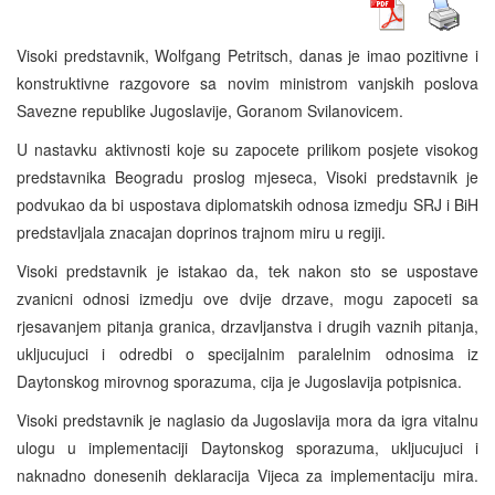
Visoki predstavnik, Wolfgang Petritsch, danas je imao pozitivne i
konstruktivne razgovore sa novim ministrom vanjskih poslova
Savezne republike Jugoslavije, Goranom Svilanovicem.
U nastavku aktivnosti koje su zapocete prilikom posjete visokog
predstavnika Beogradu proslog mjeseca, Visoki predstavnik je
podvukao da bi uspostava diplomatskih odnosa izmedju SRJ i BiH
predstavljala znacajan doprinos trajnom miru u regiji.
Visoki predstavnik je istakao da, tek nakon sto se uspostave
zvanicni odnosi izmedju ove dvije drzave, mogu zapoceti sa
rjesavanjem pitanja granica, drzavljanstva i drugih vaznih pitanja,
ukljucujuci i odredbi o specijalnim paralelnim odnosima iz
Daytonskog mirovnog sporazuma, cija je Jugoslavija potpisnica.
Visoki predstavnik je naglasio da Jugoslavija mora da igra vitalnu
ulogu u implementaciji Daytonskog sporazuma, ukljucujuci i
naknadno donesenih deklaracija Vijeca za implementaciju mira.