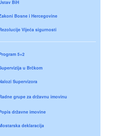
Ustav BiH
Zakoni Bosne i Hercegovine
Rezolucije Vijeća sigurnosti
Program 5+2
Supervizija u Brčkom
Nalozi Supervizora
Radne grupe za državnu imovinu
Popis državne imovine
Mostarska deklaracija