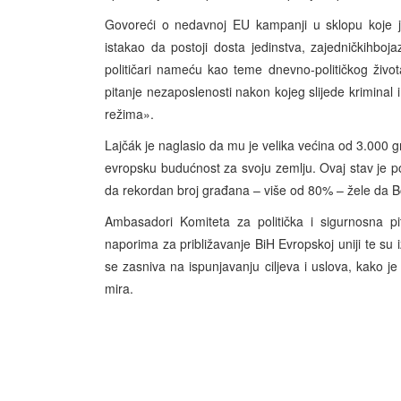
Govoreći o nedavnoj EU kampanji u sklopu koje j
istakao da postoji dosta jedinstva, zajedničkihboj
političari nameću kao teme dnevno-političkog života
pitanje nezaposlenosti nakon kojeg slijede kriminal i
režima».
Lajčák je naglasio da mu je velika većina od 3.000 g
evropsku budućnost za svoju zemlju. Ovaj stav je po
da rekordan broj građana – više od 80% – žele da B
Ambasadori Komiteta za politička i sigurnosna pi
naporima za približavanje BiH Evropskoj uniji te su 
se zasniva na ispunjavanju ciljeva i uslova, kako 
mira.