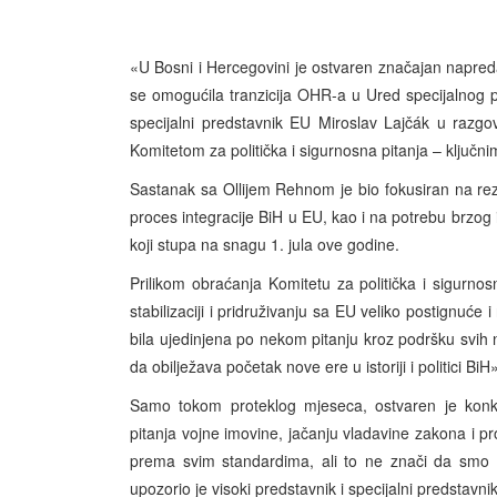
«U Bosni i Hercegovini je ostvaren značajan napreda
se omogućila tranzicija OHR-a u Ured specijalnog p
specijalni predstavnik EU Miroslav Lajčák u raz
Komitetom za politička i sigurnosna pitanja – ključnim
Sastanak sa Ollijem Rehnom je bio fokusiran na re
proces integracije BiH u EU, kao i na potrebu brzog i
koji stupa na snagu 1. jula ove godine.
Prilikom obraćanja Komitetu za politička i sigurno
stabilizaciji i pridruživanju sa EU veliko postignuće 
bila ujedinjena po nekom pitanju kroz podršku svih nj
da obilježava početak nove ere u istoriji i politici BiH»
Samo tokom proteklog mjeseca, ostvaren je konkre
pitanja vojne imovine, jačanju vladavine zakona i 
prema svim standardima, ali to ne znači da smo 
upozorio je visoki predstavnik i specijalni predstavni