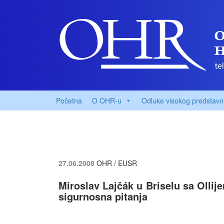
Početna
O OHR-u
Odluke visokog predstavn
27.06.2008
OHR / EUSR
Miroslav Lajčák u Briselu sa Ollij
sigurnosna pitanja