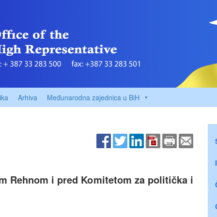
ika
Arhiva
Međunarodna zajednica u BiH
em Rehnom i pred Komitetom za politička i