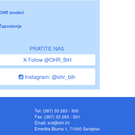
OHR tenderi
Zaposlenje
PRATITE NAS
Follow @OHR_BiH
Instagram: @ohr_bih
Tel: (387) 33 283 - 500
Fax: (387) 33 283 - 501
Email:
srd@ohr.int
Emerika Bluma 1, 71000 Sarajevo