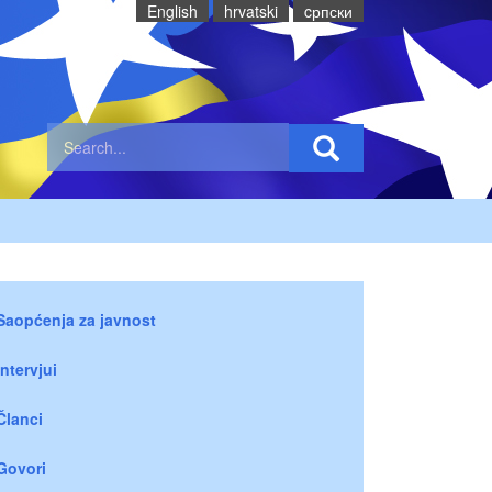
English
hrvatski
cрпски
Saopćenja za javnost
Intervjui
Članci
Govori