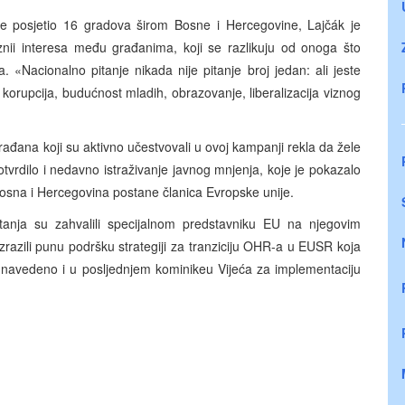
e posjetio 16 gradova širom Bosne i Hercegovine, Lajčák je
aznii interesa među građanima, koji se razlikuju od onoga što
. «Nacionalno pitanje nikada nije pitanje broj jedan: ali jeste
 korupcija, budućnost mladih, obrazovanje, liberalizacija viznog
rađana koji su aktivno učestvovali u ovoj kampanji rekla da žele
tvrdilo i nedavno istraživanje javnog mnjenja, koje je pokazalo
osna i Hercegovina postane članica Evropske unije.
tanja su zahvalili specijalnom predstavniku EU na njegovim
izrazili punu podršku strategiji za tranziciju OHR-a u EUSR koja
je navedeno i u posljednjem kominikeu Vijeća za implementaciju