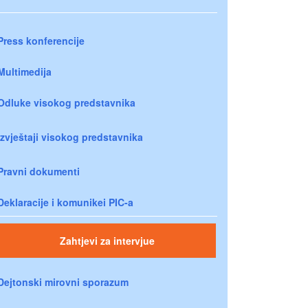
Press konferencije
Multimedija
Odluke visokog predstavnika
Izvještaji visokog predstavnika
Pravni dokumenti
Deklaracije i komunikei PIC-a
Zahtjevi za intervjue
Dejtonski mirovni sporazum