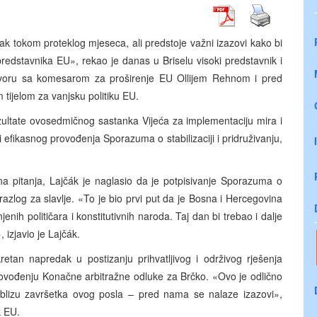
k tokom proteklog mjeseca, ali predstoje važni izazovi kako bi
redstavnika EU», rekao je danas u Briselu visoki predstavnik i
govoru sa komesarom za proširenje EU Ollijem Rehnom i pred
 tijelom za vanjsku politiku EU.
zultate ovosedmičnog sastanka Vijeća za implementaciju mira i
 efikasnog provođenja Sporazuma o stabilizaciji i pridruživanju,
sna pitanja, Lajčák je naglasio da je potpisivanje Sporazuma o
i razlog za slavlje. «To je bio prvi put da je Bosna i Hercegovina
enih političara i konstitutivnih naroda. Taj dan bi trebao i dalje
, izjavio je Lajčák.
tan napredak u postizanju prihvatljivog i održivog rješenja
provođenju Konačne arbitražne odluke za Brčko. «Ovo je odlično
blizu završetka ovog posla – pred nama se nalaze izazovi»,
k EU.