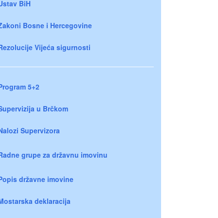
Ustav BiH
Zakoni Bosne i Hercegovine
Rezolucije Vijeća sigurnosti
Program 5+2
Supervizija u Brčkom
Nalozi Supervizora
Radne grupe za državnu imovinu
Popis državne imovine
Mostarska deklaracija