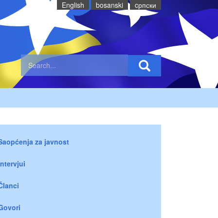
English
bosanski
cрпски
Saopćenja za javnost
Intervjui
Članci
Govori