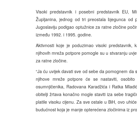
Visoki predstavnik i posebni predstavnik EU, Mi
Župljanina, jednog od tri preostala bjegunca od 
Jugoslaviju podigao optužnice za ratne zločine poči
između 1992. i 1995. godine.
Aktivnosti koje je poduzimao visoki predstavnik,
njihovih mreža potpore pomogle su u stvaranju uvjeta
za ratne zločine.
“Ja ću uvijek davati sve od sebe da pomognem da se 
njihove mreže potpore će se nastaviti, osobit
osumnjičenika, Radovana Karadžića i Ratka Mladića
obitelji žrtava konačno mogle staviti iza sebe tragič
platile visoku cijenu. Za sve ostale u BiH, ovo uhić
budućnost koja je manje opterećena zločinima iz proš