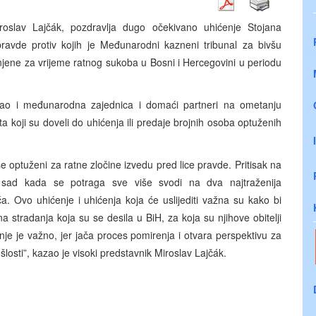
roslav Lajčák, pozdravlja dugo očekivano uhićenje Stojana
pravde protiv kojih je Međunarodni kazneni tribunal za bivšu
njene za vrijeme ratnog sukoba u Bosni i Hercegovini u periodu
 kao i međunarodna zajednica i domaći partneri na ometanju
 koji su doveli do uhićenja ili predaje brojnih osoba optuženih
optuženi za ratne zločine izvedu pred lice pravde. Pritisak na
o sad kada se potraga sve više svodi na dva najtraženija
. Ovo uhićenje i uhićenja koja će uslijediti važna su kako bi
na stradanja koja su se desila u BiH, za koja su njihove obitelji
enje je važno, jer jača proces pomirenja i otvara perspektivu za
losti”, kazao je visoki predstavnik Miroslav Lajčák.