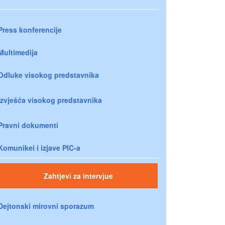
Press konferencije
Multimedija
Odluke visokog predstavnika
Izvješća visokog predstavnika
Pravni dokumenti
Komunikei i izjave PIC-a
Zahtjevi za intervjue
Dejtonski mirovni sporazum