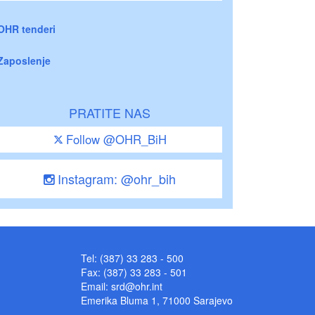
OHR tenderi
Zaposlenje
PRATITE NAS
Follow @OHR_BiH
Instagram: @ohr_bih
Tel: (387) 33 283 - 500
Fax: (387) 33 283 - 501
Email:
srd@ohr.int
Emerika Bluma 1, 71000 Sarajevo