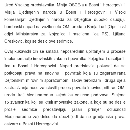
Ured Visokog predstavnika, Misija OSCE-a u Bosni i Hercegovini,
Misija Ujedinjenih naroda u Bosni i Hercegovini i Visoki
komesarijat Ujedinjenih naroda za izbjeglice duboko osudjuju
bombaski napad na vozilo sefa OMI ureda u Banja Luci (Opstinski
odjel Ministarstva za izbjeglice i raseljena lica RS), Ljiljane
Oreskovic, koji se desio ove sedmice.
Ovaj kukavicki cin se smatra neposrednim uplitanjem u procese
implementacije imovinskih zakona i povratka izbjeglica i raseljenih
lica u Bosni i Hercegovini. Napad predstavlja pokusaj da se
potkopaju prava na imovinu i povratak koja su zagarantirana
Dejtonskim mirovnim sporazumom. Takav terorizam i druga djela
zastrasivanja nece zaustaviti proces povrata imovine, niti rad OMI
ureda, koji Medjunarodna zajednica odlucno podrzava. Smjene
15 zvanicnika koji su krsili imovinske zakone, a koje su se desile
prosle sedmice predstavljaju jasan primjer odlucnosti
Medjunarodne zajednice da obezbijedi da se gradjanska prava
ostvare u Bosni i Hercegovini.