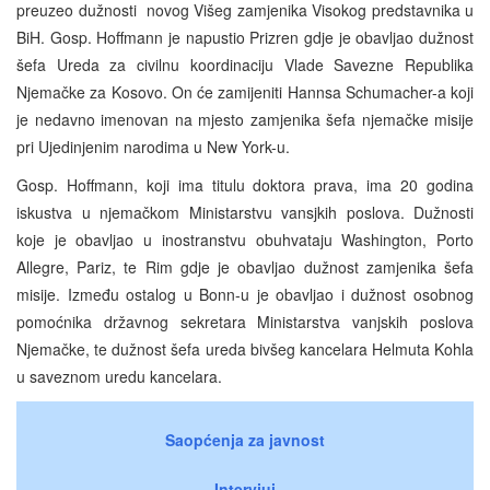
preuzeo dužnosti novog Višeg zamjenika Visokog predstavnika u
BiH. Gosp. Hoffmann je napustio Prizren gdje je obavljao dužnost
šefa Ureda za civilnu koordinaciju Vlade Savezne Republika
Njemačke za Kosovo. On će zamijeniti Hannsa Schumacher-a koji
je nedavno imenovan na mjesto zamjenika šefa njemačke misije
pri Ujedinjenim narodima u New York-u.
Gosp. Hoffmann, koji ima titulu doktora prava, ima 20 godina
iskustva u njemačkom Ministarstvu vansjkih poslova. Dužnosti
koje je obavljao u inostranstvu obuhvataju Washington, Porto
Allegre, Pariz, te Rim gdje je obavljao dužnost zamjenika šefa
misije. Između ostalog u Bonn-u je obavljao i dužnost osobnog
pomoćnika državnog sekretara Ministarstva vanjskih poslova
Njemačke, te dužnost šefa ureda bivšeg kancelara Helmuta Kohla
u saveznom uredu kancelara.
Saopćenja za javnost
Intervjui