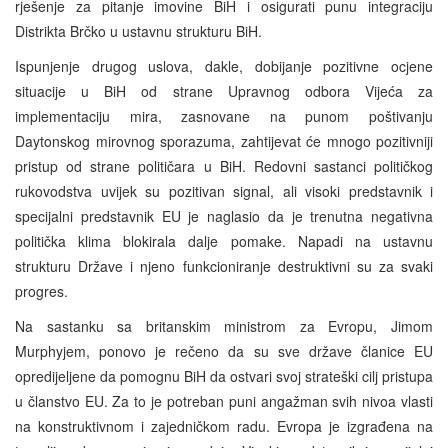
rješenje za pitanje imovine BiH i osigurati punu integraciju
Distrikta Brčko u ustavnu strukturu BiH.
Ispunjenje drugog uslova, dakle, dobijanje pozitivne ocjene
situacije u BiH od strane Upravnog odbora Vijeća za
implementaciju mira, zasnovane na punom poštivanju
Daytonskog mirovnog sporazuma, zahtijevat će mnogo pozitivniji
pristup od strane političara u BiH. Redovni sastanci političkog
rukovodstva uvijek su pozitivan signal, ali visoki predstavnik i
specijalni predstavnik EU je naglasio da je trenutna negativna
politička klima blokirala dalje pomake. Napadi na ustavnu
strukturu Države i njeno funkcioniranje destruktivni su za svaki
progres.
Na sastanku sa britanskim ministrom za Evropu, Jimom
Murphyjem, ponovo je rečeno da su sve države članice EU
opredijeljene da pomognu BiH da ostvari svoj strateški cilj pristupa
u članstvo EU. Za to je potreban puni angažman svih nivoa vlasti
na konstruktivnom i zajedničkom radu. Evropa je izgrađena na