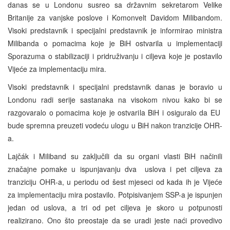
danas se u Londonu susreo sa državnim sekretarom Velike
Britanije za vanjske poslove i Komonvelt Davidom Milibandom.
Visoki predstavnik i specijalni predstavnik je informirao ministra
Milibanda o pomacima koje je BiH ostvarila u implementaciji
Sporazuma o stabilizaciji i pridruživanju i ciljeva koje je postavilo
Vijeće za implementaciju mira.
Visoki predstavnik i specijalni predstavnik danas je boravio u
Londonu radi serije sastanaka na visokom nivou kako bi se
razgovaralo o pomacima koje je ostvarila BiH i osiguralo da EU
bude spremna preuzeti vodeću ulogu u BiH nakon tranzicije OHR-
a.
Lajčák i Miliband su zaključili da su organi vlasti BiH načinili
značajne pomake u ispunjavanju dva uslova i pet ciljeva za
tranziciju OHR-a, u periodu od šest mjeseci od kada ih je Vijeće
za implementaciju mira postavilo. Potpisivanjem SSP-a je ispunjen
jedan od uslova, a tri od pet ciljeva je skoro u potpunosti
realizirano. Ono što preostaje da se uradi jeste naći provedivo