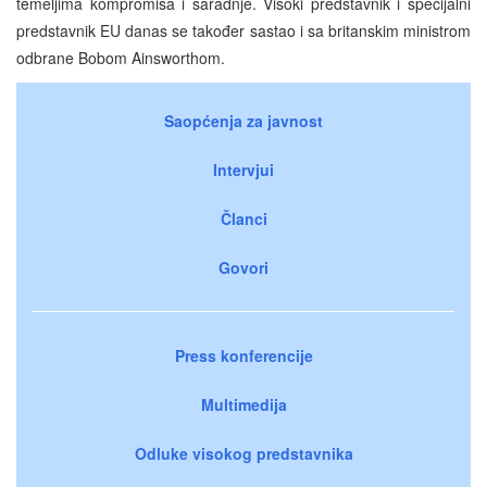
temeljima kompromisa i saradnje. Visoki predstavnik i specijalni
predstavnik EU danas se također sastao i sa britanskim ministrom
odbrane Bobom Ainsworthom.
Saopćenja za javnost
Intervjui
Članci
Govori
Press konferencije
Multimedija
Odluke visokog predstavnika