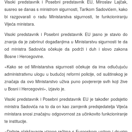
Visoki predstavnik i Posebni predstavnik EU, Miroslav Lajčak,
susreo se danas s ministrom sigurnosti, Tarikom Sadovićem, kako
bi razgovarali o radu Ministarstva sigurnosti, te funkcioniranju
Vijeća ministara.
Visoki predstavnik i Posebni predstavnik EU jasno je stavio do
znanja da je zabrinut događanjima u Ministarstvu sigurnosti te da
od ministra Sadovića očekuje da podrži i duh i slovo zakona
Bosne i Hercegovine.
«Kako se od Ministarstva sigurnosti očekuje da ima odlučujuću
administrativnu ulogu u budućoj reformi policije, od suštinskog je
značaja da ovo Ministarstvo uživa puno povjerenje svih koji žive
u Bosni i Hercegovini», izjavio je.
Visoki predstavnik i Posebni predstavnik EU je također podsjetio
ministra Sadovića na to da on kao zamjenik predsjedatelja Vijeća
ministara snosi značajnu odgovornost za učinkovito funkcioniranje
te institucije.
«Daljnje olakšavanje viznog režima s Europskom unijom i drugim