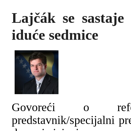
Lajčák se sastaje 
iduće sedmice
Govoreći o refo
predstavnik/specijalni p