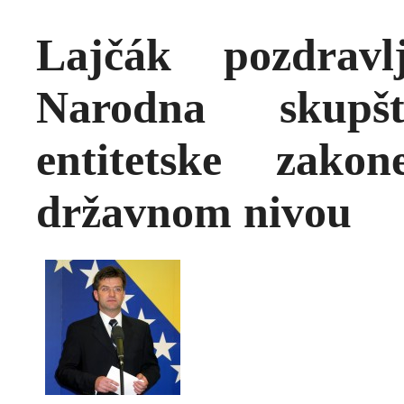
Lajčák pozdrav
Narodna skupš
entitetske zak
državnom nivou