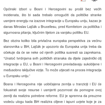
Općinski izbori u Bosni i Hercegovini su prošli bez većih
incidenata, što bi sada trebalo omogućiti da političke stranke
usmjere energiju na izazove integracije u Europsku uniju, kazao je
danas Miroslav Lajčák u Bruxellesu, pred Komitetom za politička i
sigurnosna pitanja, ključnim tijelom za vanjsku politiku EU.
Bez obzira koliko bila privlačna europska perspektiva za većinu
stanovnika u BiH, Lajčák je upozorio da Europska unija treba da
očekuje da će se neke od njenih politika susresti sa zaprekama.
“Unatoč tvrdnjama svih političkih stranaka da dijele zajednički cilj
integracije u EU, u Bosni i Hercegovini prevladavaju sukobljene i
međusobno isključive vizije. To može utjecati na proces integracija
u Europsku uniju.”
Bosna i Hercegovina nije uobičajena zemlja u tranziciji i EU će
fokusirati svoje resurse i usmjeriti pozornost da pomogne ovoj
zemlji da realizira potrebne reforme. EU je spremna da preuzme
vodeću ulogu kada BiH realizira ciljeve i ispuni uvjete koje je za