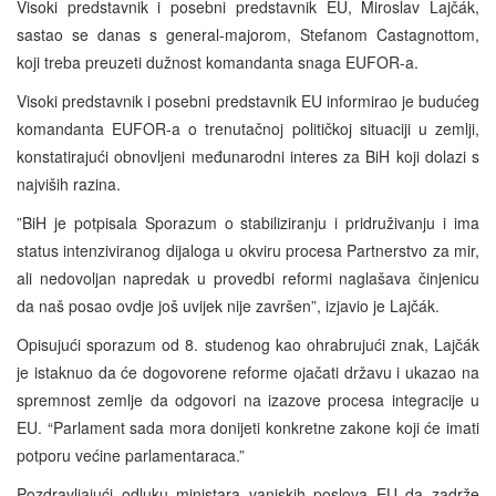
Visoki predstavnik i posebni predstavnik EU, Miroslav Lajčák,
sastao se danas s general-majorom, Stefanom Castagnottom,
koji treba preuzeti dužnost komandanta snaga EUFOR-a.
Visoki predstavnik i posebni predstavnik EU informirao je budućeg
komandanta EUFOR-a o trenutačnoj političkoj situaciji u zemlji,
konstatirajući obnovljeni međunarodni interes za BiH koji dolazi s
najviših razina.
”BiH je potpisala Sporazum o stabiliziranju i pridruživanju i ima
status intenziviranog dijaloga u okviru procesa Partnerstvo za mir,
ali nedovoljan napredak u provedbi reformi naglašava činjenicu
da naš posao ovdje još uvijek nije završen”, izjavio je Lajčák.
Opisujući sporazum od 8. studenog kao ohrabrujući znak, Lajčák
je istaknuo da će dogovorene reforme ojačati državu i ukazao na
spremnost zemlje da odgovori na izazove procesa integracije u
EU. “Parlament sada mora donijeti konkretne zakone koji će imati
potporu većine parlamentaraca.”
Pozdravljajući odluku ministara vanjskih poslova EU da zadrže