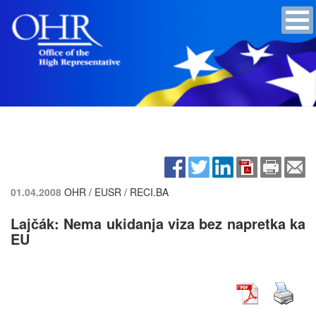
01.04.2008
OHR / EUSR / RECI.BA
Lajčák: Nema ukidanja viza bez napretka ka
EU