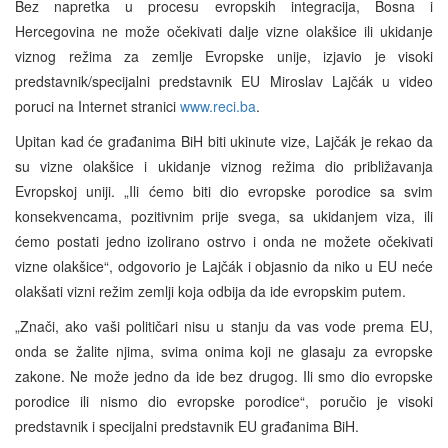
Bez napretka u procesu evropskih integracija, Bosna i
Hercegovina ne može očekivati dalje vizne olakšice ili ukidanje
viznog režima za zemlje Evropske unije, izjavio je visoki
predstavnik/specijalni predstavnik EU Miroslav Lajčák u video
poruci na Internet stranici
www.reci.ba
.
Upitan kad će građanima BiH biti ukinute vize, Lajčák je rekao da
su vizne olakšice i ukidanje viznog režima dio približavanja
Evropskoj uniji. „Ili ćemo biti dio evropske porodice sa svim
konsekvencama, pozitivnim prije svega, sa ukidanjem viza, ili
ćemo postati jedno izolirano ostrvo i onda ne možete očekivati
vizne olakšice“, odgovorio je Lajčák i objasnio da niko u EU neće
olakšati vizni režim zemlji koja odbija da ide evropskim putem.
„Znači, ako vaši političari nisu u stanju da vas vode prema EU,
onda se žalite njima, svima onima koji ne glasaju za evropske
zakone. Ne može jedno da ide bez drugog. Ili smo dio evropske
porodice ili nismo dio evropske porodice“, poručio je visoki
predstavnik i specijalni predstavnik EU građanima BiH.