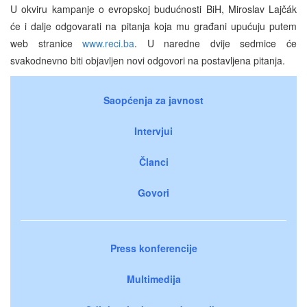
U okviru kampanje o evropskoj budućnosti BiH, Miroslav Lajčák
će i dalje odgovarati na pitanja koja mu građani upućuju putem
web stranice
www.reci.ba
. U naredne dvije sedmice će
svakodnevno biti objavljen novi odgovori na postavljena pitanja.
Saopćenja za javnost
Intervjui
Članci
Govori
Press konferencije
Multimedija