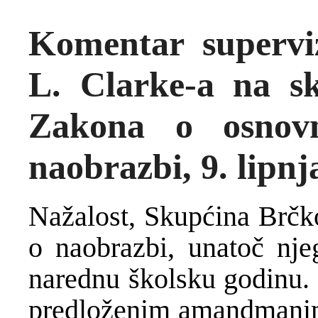
Komentar supervi
L. Clarke-a na s
Zakona o osnovn
naobrazbi, 9. lipnj
Nažalost, Skupćina Brčko
o naobrazbi, unatoč nje
narednu školsku godinu.
predloženim amandmanima