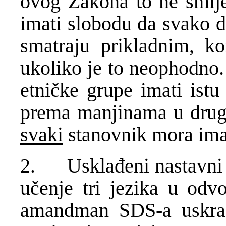
ovog Zakona to ne smije
imati slobodu da svako di
smatraju prikladnim, ko
ukoliko je to neophodno
etničke grupe imati istu
prema manjinama u drug
svaki
stanovnik mora imat
2. Usklađeni nastavni p
učenje tri jezika u odv
amandman SDS-a uskrać