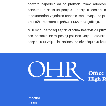
posvete naporima da se pronađe takav komprom
kolabirati te da bi se podjele i tenzije u Mostaru
međunarodna zajednica nećemo imati dvojbu ko je kriv.
predlože, razmotre ili prihvate razumna rješenja.
Mi u međunarodnoj zajednici ćemo nastaviti da pr
kod domaćih lidera postoji politička volja i fleks
posjeduju tu volju i fleksibilnost da okončaju ovu kriz
Početna
O OHR-u