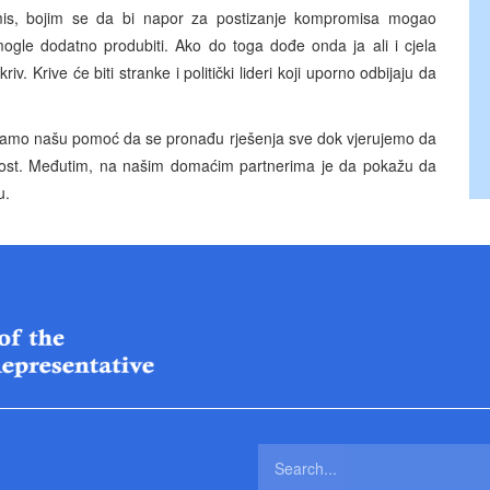
is, bojim se da bi napor za postizanje kompromisa mogao
 mogle dodatno produbiti. Ako do toga dođe onda ja ali i cjela
 Krive će biti stranke i politički lideri koji uporno odbijaju da
užamo našu pomoć da se pronađu rješenja sve dok vjerujemo da
ibilnost. Međutim, na našim domaćim partnerima je da pokažu da
u.