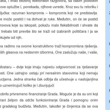
a, i imao bezbroj telefonskih razgovora, sa vašim političkim
ve optužbe i, ponekada, njihove uvrede. Kroz svu tu retoriku i
ljučka: razuman kompromis – kompromis koji ne predstavlja
– se može postići i na dohvat je ruke. Međutim, on će se postići
h rovova koje su iskopali, pokažu malo fleksibilnosti i shvate da
rebalo biti previše što se traži od izabranih političara i ja se
kujete od njih.
ima radimo na ovome konstruktivno traži kompromisna rješenja.
aših glasova na nedavnim izborima. One zaslužuju naše, i vaše,
 Mostaru – dvije koje imaju najveću odgovornost za rješavanje
nosti. One ustrajno ostaju pri nerealnim stavovima koji nemaju
ucijama. Jedna stranka čak odbija da učestvuje u nastojanjima
iko uznemirujući koliko je i zbunjujući
dobrilo privremeno financiranje Grada. Moguće je da su oni koji
virani željom da održe funkcioniranje Grada i pomognu onim
 iz gradskog budžeta. Međutim, također je činjenica da se ova