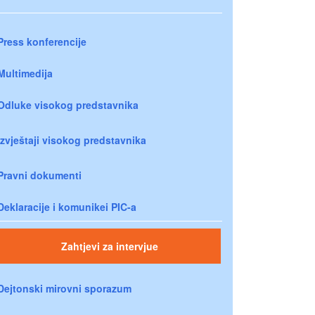
Press konferencije
Multimedija
Odluke visokog predstavnika
Izvještaji visokog predstavnika
Pravni dokumenti
Deklaracije i komunikei PIC-a
Zahtjevi za intervjue
Dejtonski mirovni sporazum