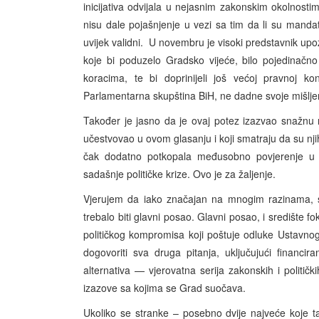
inicijativa odvijala u nejasnim zakonskim okolnostim
nisu dale pojašnjenje u vezi sa tim da li su mandati
uvijek validni. U novembru je visoki predstavnik upo
koje bi poduzelo Gradsko vijeće, bilo pojedinačno i
koracima, te bi doprinijeli još većoj pravnoj ko
Parlamentarna skupština BiH, ne dadne svoje mišlje
Također je jasno da je ovaj potez izazvao snažnu n
učestvovao u ovom glasanju i koji smatraju da su njih
čak dodatno potkopala međusobno povjerenje u G
sadašnje političke krize. Ovo je za žaljenje.
Vjerujem da iako značajan na mnogim razinama, 
trebalo biti glavni posao. Glavni posao, i središte f
političkog kompromisa koji poštuje odluke Ustavno
dogovoriti sva druga pitanja, uključujući financi
alternativa — vjerovatna serija zakonskih i politički
izazove sa kojima se Grad suočava.
Ukoliko se stranke – posebno dvije najveće koje t