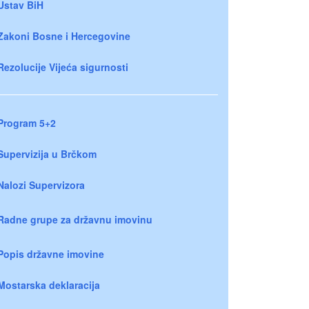
Ustav BiH
Zakoni Bosne i Hercegovine
Rezolucije Vijeća sigurnosti
Program 5+2
Supervizija u Brčkom
Nalozi Supervizora
Radne grupe za državnu imovinu
Popis državne imovine
Mostarska deklaracija