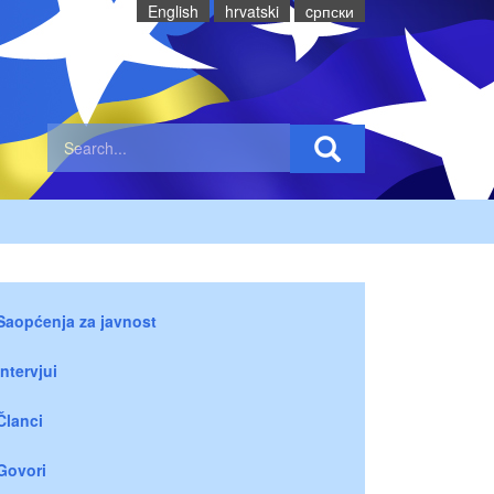
English
hrvatski
cрпски
Saopćenja za javnost
Intervjui
Članci
Govori