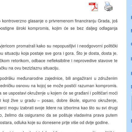
o kontroverzno glasanje o privremenom financiranju Grada, još
ostigne široki kompromis, kojim će se bez daljeg odlaganja
ericom promatrali kako su nepopustljivi i neodgovorni politički
nu situaciju koja postaje sve gora i gora. Što je dosta, dosta je.
kačkom retorikom, odbace nefleksibilne i neprovedive stavove te
ačku na ovu bezizlaznu situaciju.
 podršku međunarodne zajednice, bili angažirani u združenim
dničku osnovu na kojoj se može postići razuman kompromis.
 se uspostavi okruženje u kojem će se građani i političari moći
udi koji žive u gradu – posao, dobre škole, sigurno okruženje,
starci mogu izabrati svoje lidere na izborima kao što su svi drugi
kako, želimo da osiguramo da se poštuje vladavina prava putem
stara, odluka koje su donesene prije više od dvije godine.