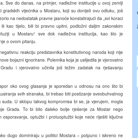
a. Sve do danas, na primjer, nadležne institucije u ovoj zemlji
 gradskih vijećnika u Mostaru, koji su donijeli ovu odluku, još
zorio na nedostatak pravne jasnoće konstatirajući da „svi koraci
li kao tijelo, bili bi pravno upitni, podložni daljim zakonskim
nfuziji u Mostaru“ sve dok nadležna institucija, kao što je
nje o ovom pitanju.
egativnu reakciju predstavnika konstitutivnog naroda koji nije
ove bojazni ignorirane. Polemika koja je uslijedila je vjerovatno
radu i vjerovatno učinila još težim zadatak na rješavanju
spor oko ovog glasanja je sporedan u odnosu na ono što bi
okusiranja svih stranaka, bi trebao biti postizanje sveobuhvatnog
g suda. U sklopu takvog kompromisa bi se, ja vjerujem, mogla
ranje Grada. To bi bilo daleko bolje rješenje za Mostar nego
h osporavanja, optužbi i protuoptužbi koje neće riješiti ključne
ako dugo dominiraju u politici Mostara – potpuno i iskreno ne