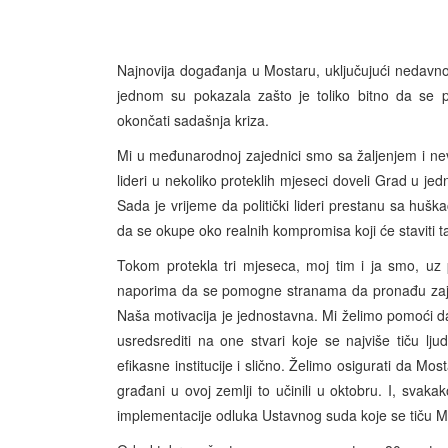
Najnovija događanja u Mostaru, uključujući nedavn
jednom su pokazala zašto je toliko bitno da se p
okončati sadašnja kriza.
Mi u međunarodnoj zajednici smo sa žaljenjem i nevj
lideri u nekoliko proteklih mjeseci doveli Grad u jed
Sada je vrijeme da politički lideri prestanu sa huš
da se okupe oko realnih kompromisa koji će staviti t
Tokom protekla tri mjeseca, moj tim i ja smo, uz
naporima da se pomogne stranama da pronađu zaje
Naša motivacija je jednostavna. Mi želimo pomoći da
usredsrediti na one stvari koje se najviše tiču lj
efikasne institucije i slično. Želimo osigurati da Mo
građani u ovoj zemlji to učinili u oktobru. I, sva
implementacije odluka Ustavnog suda koje se tiču Mo