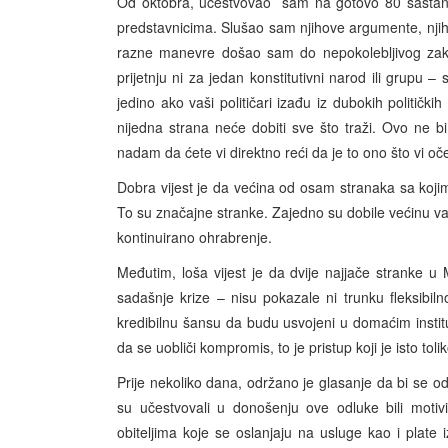
Od oktobra, učestvovao sam na gotovo 80 sastanak
predstavnicima. Slušao sam njihove argumente, njiho
razne manevre došao sam do nepokolebljivog zak
prijetnju ni za jedan konstitutivni narod ili grupu 
jedino ako vaši političari izađu iz dubokih politički
nijedna strana neće dobiti sve što traži. Ovo ne bi t
nadam da ćete vi direktno reći da je to ono što vi oče
Dobra vijest je da većina od osam stranaka sa koj
To su značajne stranke. Zajedno su dobile većinu v
kontinuirano ohrabrenje.
Međutim, loša vijest je da dvije najjače stranke u
sadašnje krize – nisu pokazale ni trunku fleksibil
kredibilnu šansu da budu usvojeni u domaćim instit
da se uobliči kompromis, to je pristup koji je isto tol
Prije nekoliko dana, održano je glasanje da bi se o
su učestvovali u donošenju ove odluke bili moti
obiteljima koje se oslanjaju na usluge kao i plate