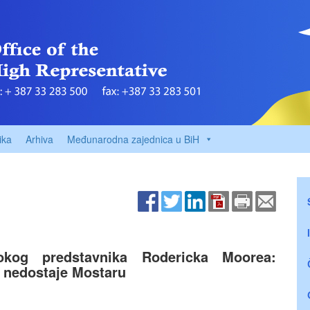
ika
Arhiva
Međunarodna zajednica u BiH
kog predstavnika Rodericka Moorea:
to nedostaje Mostaru