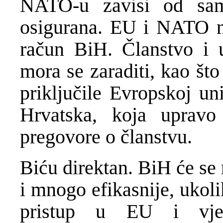
NATO-u zavisi od sam
osigurana. EU i NATO ne
račun BiH. Članstvo i u
mora se zaraditi, kao št
priključile Evropskoj un
Hrvatska, koja upravo
pregovore o članstvu.
Biću direktan. BiH će se
i mnogo efikasnije, ukol
pristup u EU i vj