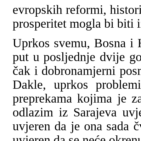
evropskih reformi, histor
prosperitet mogla bi biti 
Uprkos svemu, Bosna i H
put u posljednje dvije g
čak i dobronamjerni posm
Dakle, uprkos problemi
preprekama kojima je zas
odlazim iz Sarajeva uvj
uvjeren da je ona sada č
uvjeren da se neće okrenu