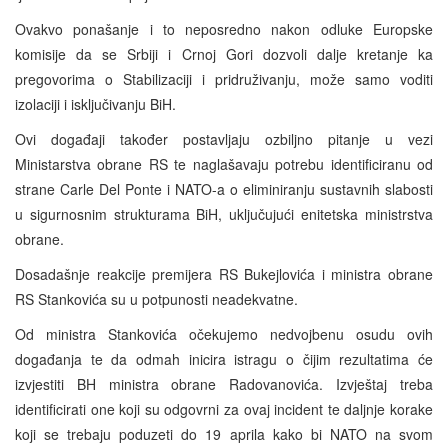
Ovakvo ponašanje i to neposredno nakon odluke Europske
komisije da se Srbiji i Crnoj Gori dozvoli dalje kretanje ka
pregovorima o Stabilizaciji i pridruživanju, može samo voditi
izolaciji i isključivanju BiH.
Ovi događaji također postavljaju ozbiljno pitanje u vezi
Ministarstva obrane RS te naglašavaju potrebu identificiranu od
strane Carle Del Ponte i NATO-a o eliminiranju sustavnih slabosti
u sigurnosnim strukturama BiH, uključujući enitetska ministrstva
obrane.
Dosadašnje reakcije premijera RS Bukejlovića i ministra obrane
RS Stankovića su u potpunosti neadekvatne.
Od ministra Stankovića očekujemo nedvojbenu osudu ovih
događanja te da odmah inicira istragu o čijim rezultatima će
izvjestiti BH ministra obrane Radovanovića. Izvještaj treba
identificirati one koji su odgovrni za ovaj incident te daljnje korake
koji se trebaju poduzeti do 19 aprila kako bi NATO na svom