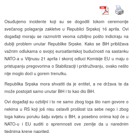
Osuđujemo incidente koji su se dogodili tokom ceremonije
svečanog polaganja zakletve u Republici Srpskoj 16 aprila. Ovi
događaji moraju se razmotriti veoma ozbiljno pošto indiciraju na
dublji problem unutar Republike Srpske. Kako se BiH približava
važnim odlukama o svojoj euroatlantskoj budućnosti na sastanku
NATO-a u Viljnusu 21 aprila i skoroj odluci Komisije EU u maju o
pristupanju pregovorima o Stabilizaciji i pridruživanju, ovako nešto
nije moglo doći u gorem trenutku.
Republika Srpska mora shvatiti da je entitet, a ne država te da
može postojati samo unutar BiH i to kao dio BiH.
Ovi događaji su ozbiljni i to ne samo zbog toga što nam govore o
nekima u RS koji još nisu ostavili prošlost iza sebe nego i zbog
toga kakvu poruku šalju svijetu o BiH, a posebno onima koji će u
NATO-u i EU suditi o spremnosti ove zemlje da u narednim
tjednima krene naprijed.