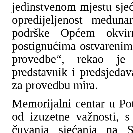
jedinstvenom mjestu sje
opredijeljenost međuna
podrške Općem okvi
postignućima ostvarenim 
provedbe“, rekao je 
predstavnik i predsjeda
za provedbu mira.
Memorijalni centar u Pot
od izuzetne važnosti, 
čuvanja sjećanja na S