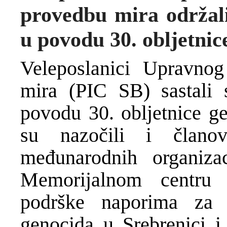
provedbu mira održal
u povodu 30. obljetnic
Veleposlanici Upravno
mira (PIC SB) sastali
povodu 30. obljetnice ge
su nazočili i člano
međunarodnih organiza
Memorijalnom centru 
podrške naporima za o
genocida u Srebrenici i