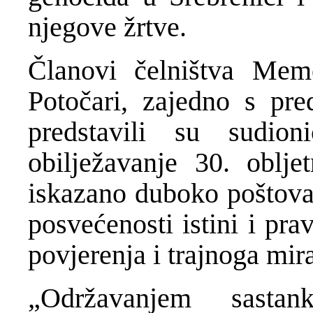
njegove žrtve.
Članovi čelništva Memo
Potočari, zajedno s pre
predstavili su sudio
obilježavanje 30. oblj
iskazano duboko poštova
posvećenosti istini i pr
povjerenja i trajnoga mira
„Održavanjem sasta