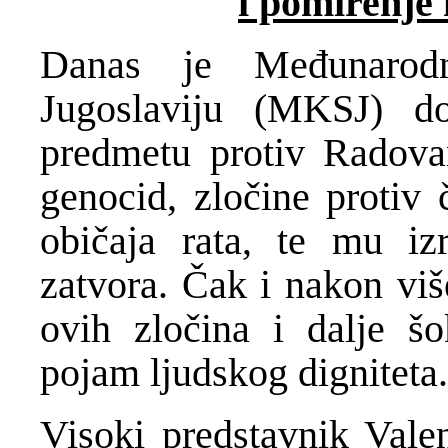
i pomirenje 
Danas je Međunarodn
Jugoslaviju (MKSJ) d
predmetu protiv Radova
genocid, zločine protiv 
običaja rata, te mu i
zatvora. Čak i nakon viš
ovih zločina i dalje šok
pojam ljudskog digniteta.
Visoki predstavnik Vale