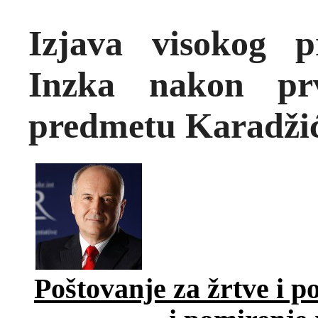
Izjava visokog p
Inzka nakon pr
predmetu Karadži
Poštovanje za žrtve i p