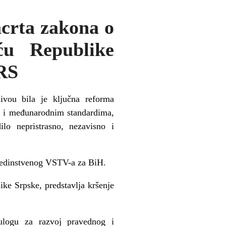
crta zakona o
ću Republike
 RS
vou bila je ključna reforma
m i međunarodnim standardima,
ilo nepristrasno, nezavisno i
 jedinstvenog VSTV-a za BiH.
ke Srpske, predstavlja kršenje
 ulogu za razvoj pravednog i