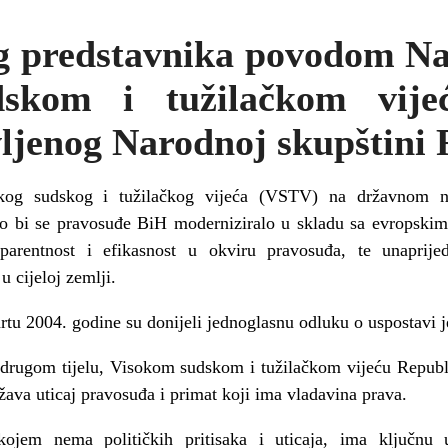
og predstavnika povodom Na
skom i tužilačkom vije
ljenog Narodnoj skupštini
okog sudskog i tužilačkog vijeća (VSTV) na državnom ni
o bi se pravosuđe BiH moderniziralo u skladu sa evropski
sparentnost i efikasnost u okviru pravosuđa, te unaprijed
 cijeloj zemlji.
artu 2004. godine su donijeli jednoglasnu odluku o uspostavi
drugom tijelu, Visokom sudskom i tužilačkom vijeću Republi
ava uticaj pravosuđa i primat koji ima vladavina prava.
kojem nema političkih pritisaka i uticaja, ima ključnu