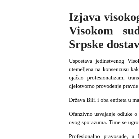
Izjava visok
Visokom sud
Srpske dostav
Uspostava jedinstvenog Vis
utemeljena na konsenzusu kak
ojačao profesionalizam, tran
djelotvorno provođenje pravde u
Država BiH i oba entiteta u m
Ofanzivno usvajanje odluke o 
ovog sporazuma. Time se ugrož
Profesionalno pravosuđe, u 