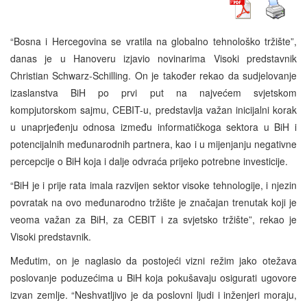
“Bosna i Hercegovina se vratila na globalno tehnološko tržište”,
danas je u Hanoveru izjavio novinarima Visoki predstavnik
Christian Schwarz-Schilling. On je također rekao da sudjelovanje
izaslanstva BiH po prvi put na najvećem svjetskom
kompjutorskom sajmu, CEBIT-u, predstavlja važan inicijalni korak
u unaprjeđenju odnosa između informatičkoga sektora u BiH i
potencijalnih međunarodnih partnera, kao i u mijenjanju negativne
percepcije o BiH koja i dalje odvraća prijeko potrebne investicije.
“BiH je i prije rata imala razvijen sektor visoke tehnologije, i njezin
povratak na ovo međunarodno tržište je značajan trenutak koji je
veoma važan za BiH, za CEBIT i za svjetsko tržište”, rekao je
Visoki predstavnik.
Međutim, on je naglasio da postojeći vizni režim jako otežava
poslovanje poduzećima u BiH koja pokušavaju osigurati ugovore
izvan zemlje. “Neshvatljivo je da poslovni ljudi i inženjeri moraju,