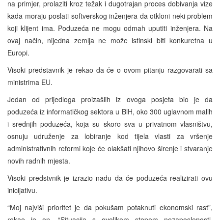
na primjer, prolaziti kroz težak i dugotrajan proces dobivanja vize
kada moraju poslati softverskog inženjera da otkloni neki problem
koji klijent ima. Poduzeća ne mogu odmah uputiti inženjera. Na
ovaj način, nijedna zemlja ne može istinski biti konkuretna u
Europi.
Visoki predstavnik je rekao da će o ovom pitanju razgovarati sa
ministrima EU.
Jedan od prijedloga proizašlih iz ovoga posjeta bio je da
poduzeća iz informatičkog sektora u BiH, oko 300 uglavnom malih
i srednjih poduzeća, koja su skoro sva u privatnom vlasništvu,
osnuju udruženje za lobiranje kod tijela vlasti za vršenje
administrativnih reformi koje će olakšati njihovo širenje i stvaranje
novih radnih mjesta.
Visoki predstvnik je izrazio nadu da će poduzeća realizirati ovu
inicijativu.
“Moj najviši prioritet je da pokušam potaknuti ekonomski rast”,
rekao je on. “Situacija s ovolikom stopom nezaposlenosti,