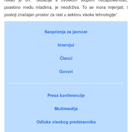
posebno među mladima, je neodrživa. To se mora mijenjati, i
postoji značajan prostor za rast u sektoru visoke tehnologije”.
Saopćenja za javnost
Intervjui
Članci
Govori
Press konferencije
Multimedija
Odluke visokog predstavnika