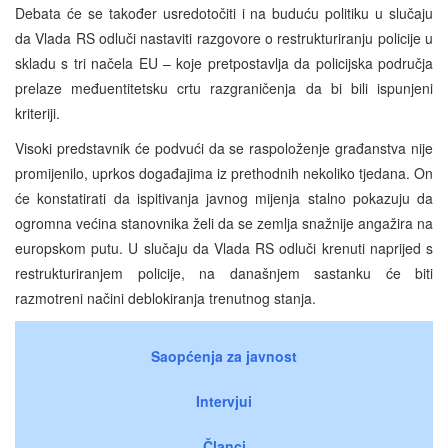
Debata će se također usredotočiti i na buduću politiku u slučaju
da Vlada RS odluči nastaviti razgovore o restrukturiranju policije u
skladu s tri načela EU – koje pretpostavlja da policijska područja
prelaze međuentitetsku crtu razgraničenja da bi bili ispunjeni
kriteriji.
Visoki predstavnik će podvući da se raspoloženje građanstva nije
promijenilo, uprkos događajima iz prethodnih nekoliko tjedana. On
će konstatirati da ispitivanja javnog mijenja stalno pokazuju da
ogromna većina stanovnika želi da se zemlja snažnije angažira na
europskom putu. U slučaju da Vlada RS odluči krenuti naprijed s
restrukturiranjem policije, na današnjem sastanku će biti
razmotreni načini deblokiranja trenutnog stanja.
Saopćenja za javnost
Intervjui
Članci