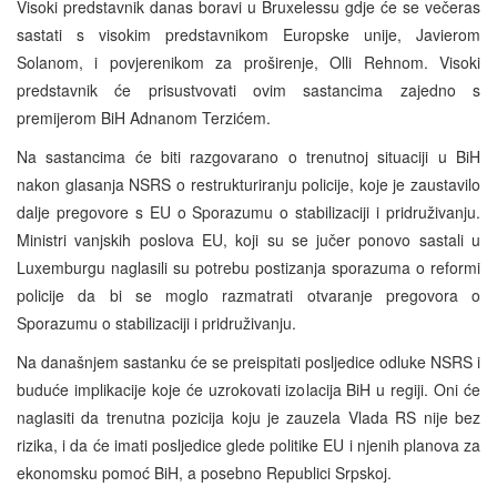
Visoki predstavnik danas boravi u Bruxelessu gdje će se večeras
sastati s visokim predstavnikom Europske unije, Javierom
Solanom, i povjerenikom za proširenje, Olli Rehnom. Visoki
predstavnik će prisustvovati ovim sastancima zajedno s
premijerom BiH Adnanom Terzićem.
Na sastancima će biti razgovarano o trenutnoj situaciji u BiH
nakon glasanja NSRS o restrukturiranju policije, koje je zaustavilo
dalje pregovore s EU o Sporazumu o stabilizaciji i pridruživanju.
Ministri vanjskih poslova EU, koji su se jučer ponovo sastali u
Luxemburgu naglasili su potrebu postizanja sporazuma o reformi
policije da bi se moglo razmatrati otvaranje pregovora o
Sporazumu o stabilizaciji i pridruživanju.
Na današnjem sastanku će se preispitati posljedice odluke NSRS i
buduće implikacije koje će uzrokovati izolacija BiH u regiji. Oni će
naglasiti da trenutna pozicija koju je zauzela Vlada RS nije bez
rizika, i da će imati posljedice glede politike EU i njenih planova za
ekonomsku pomoć BiH, a posebno Republici Srpskoj.