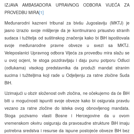
IZJAVA AMBASADORA UPRAVNOG ODBORA VIJEĆA ZA
PROVEDBU MIRA
[1]
Međunarodni kazneni tribunal za bivšu Jugoslaviju (MKTJ) je
jasno izrazio svoje mišljenje da je kontinuirano prisustvo stranih
sudaca i tužitelja od suštinskog značenja kako bi BiH ispoštovala
svoje međunarodne pravne obveze u svezi sa MKTJ.
Veleposlanici Upravnog odbora Vijeća za provedbu mira slažu se
u ovoj ocjeni, te stoga pozdravljaju i daju punu potporu Odluci
(odlukama) visokog predstavnika da produži mandat stranim
sucima i tužiteljima koji rade u Odjeljenju za ratne zločine Suda
BiH.
Uzimajući u obzir složenost ovih zločina, ne očekujemo da će BiH
biti u mogućnosti ispuniti svoje obveze kako bi osigurala pravdu
vezano za ratne zločine do isteka ovog obnovljenog mandata.
Stoga pozivamo vlasti Bosne i Hercegovine da u ovom
vremenskom okviru osiguraju da pravosudne strukture BiH imaju
potrebna sredstva i resurse da ispune postojeće obveze BiH bez