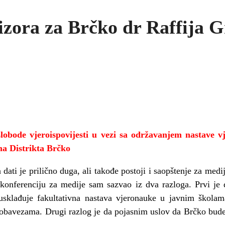
izora za Brčko dr Raffija 
 slobode vjeroispovijesti u vezi sa održavanjem nastave 
ma Distrikta Brčko
dati je prilično duga, ali takođe postoji i saopštenje za medije
konferenciju za medije sam sazvao iz dva razloga. Prvi je
usklađuje fakultativna nastava vjeronauke u javnim školam
obavezama. Drugi razlog je da pojasnim uslov da Brčko bude