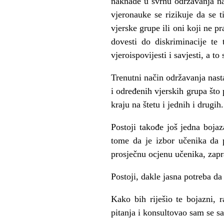
naknade u svrhu održavanja na
vjeronauke se rizikuje da se 
vjerske grupe ili oni koji ne p
dovesti do diskriminacije te
vjeroispovijesti i savjesti, a t
Trenutni način održavanja nasta
i određenih vjerskih grupa št
kraju na štetu i jednih i drugih.
Postoji takođe još jedna bojaz
tome da je izbor učenika da p
prosječnu ocjenu učenika, zapr
Postoji, dakle jasna potreba da
Kako bih riješio te bojazni,
pitanja i konsultovao sam se s