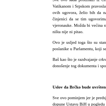
Vatikanom i Srpskom pravosla
ovih ugovora, želio bih da n
činjenici da se tim ugovorim
vjeronauke. Možda bi većina st
ništa nije ni pitao.
Ovo je usljed toga što su sta
poslanike u Parlamentu, koji s
Baš kao što je razdvajanje crk
donošenje tog dokumenta i spor
Uslov da Brčko bude uvršteno
Sve ovo pominjem jer je predsj
dopune Ustavu BiH u pogledu B