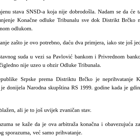
jenu stava SNSD-a koja nije dobrodošla. Nadam se da će ta 
ispunjenje Konačne odluke Tribunalu sve dok Distrikt Brčko
ačnom odlukom.
nje zašto je ovo potrebno, daću dva primjera, iako ste još jed
tavnog suda u vezi sa Pavlović bankom i Privrednom banko
čigledno nije uzeo u obzir Odluke Tribunala.
publike Srpske prema Distriktu Brčko je neprihvatanje K
u je donijela Narodna skupština RS 1999. godine kada je gdi
ažen, ali je to još uvijek zvaničan stav.
zuma se kaže da je ova arbitraža konačna i obavezujuća za
vog sporazuma, već samo prihvatanje.