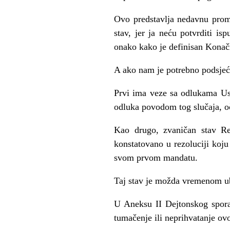
Ovo predstavlja nedavnu prom
stav, jer ja neću potvrditi 
onako kako je definisan Kon
A ako nam je potrebno podsjeća
Prvi ima veze sa odlukama Us
odluka povodom tog slučaja, o
Kao drugo, zvaničan stav Re
konstatovano u rezoluciji koj
svom prvom mandatu.
Taj stav je možda vremenom ubl
U Aneksu II Dejtonskog spora
tumačenje ili neprihvatanje o