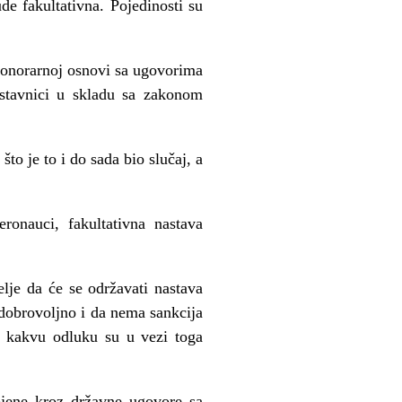
de fakultativna. Pojedinosti su
 honorarnoj osnovi sa ugovorima
stavnici u skladu sa zakonom
što je to i do sada bio slučaj, a
ronauci, fakultativna nastava
elje da će se održavati nastava
 dobrovoljno i da nema sankcija
a kakvu odluku su u vezi toga
ojene kroz državne ugovore sa