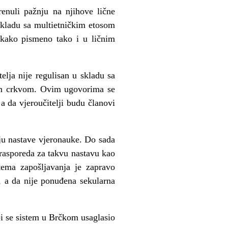
enuli pažnju na njihove lične
skladu sa multietničkim etosom
 kako pismeno tako i u ličnim
telja nije regulisan u skladu sa
om crkvom. Ovim ugovorima se
a da vjeroučitelji budu članovi
ju nastave vjeronauke. Do sada
 rasporeda za takvu nastavu kao
stema zapošljavanja je zapravo
, a da nije ponuđena sekularna
i se sistem u Brčkom usaglasio