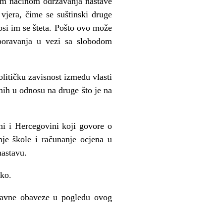
nim načinom održavanja nastave
vjera, čime se suštinski druge
nosi im se šteta. Pošto ovo može
sporavanja u vezi sa slobodom
olitičku zavisnost između vlasti
ih u odnosu na druge što je na
sni i Hercegovini koji govore o
nje škole i računanje ocjena u
nastavu.
čko.
pravne obaveze u pogledu ovog