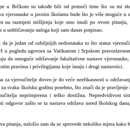
rupe u Brčkom su takođe bili od pomoći time što su mi skr
ava vjeronauke u javnim školama bude što je više moguće u 
jem na razmjeni mišljenja koje smo imali po ovom pitanju,
os u uobličavanju naloga koji sam danas potpisao.
da je jedan od ozbiljnijih nedostataka to što status vjerouči
H u pogledu ugovora sa Vatikanom i Srpskom pravoslavn
uju da omoguće održavanje fakultativne nastave vjeronauke, 
istim pravima i privilegijama koje imaju i drugi nastavnici.
 za vjeroučitelje doveo je do veće neefikasnosti u održavan
ni za svaku školsku godinu posebno, što znači da je pravljenje
učitelja neprimjerena i teško dostižna. Nepredvidivost si
dati odgovor zašto se ta nastava održava usred školskog dana
va pitanja, naložio sam da se sprovede nekoliko mjera kako b