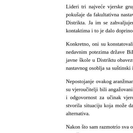
Lideri tri najveće vjerske g
pokušaje da fakultativna nast
Distrikta. Ja im se zahvalju
kontaktima i to je dalo doprin
Konkretno, oni su konstatovali 
nedavnim potezima države Bi
javne škole u Distriktu obavez
nastavnog osoblja sa suštinski 
Nepostojanje ovakog aranžmana
su vjeroučitelji bili angažova
i odgovornost za učinak vjero
stvorila situaciju koja može 
alternativa.
Nakon što sam razmotrio sva o