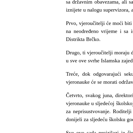
sa državnim obavezama, ali sam
iznijete u nalogu supervizora, 
Prvo, vjeroučitelji će moći bi
na neodređeno vrijeme i sa 
Distrikta Brčko.
Drugo, ti vjeroučitelji moraju d
u sve ove svrhe Islamska zajed
Treće, dok odgovarajući seku
vjeronauke će se morati održav
Četvrto, svakog juna, direktor
vjeronauke u sljedećoj školsko
za neprisustvovanje. Roditel
donijeli za sljedeću školsku go
Sve ovo sada proizilazi iz č