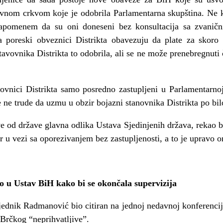
vnom crkvom koje je odobrila Parlamentarna skupština. Ne 
apomenem da su oni doneseni bez konsultacija sa zvaničn
a poreski obveznici Distrikta obavezuju da plate za skoro
avovnika Distrikta to odobrila, ali se ne može prenebregnuti č
novnici Distrikta samo posredno zastupljeni u Parlamentarnoj
e ne trude da uzmu u obzir bojazni stanovnika Distrikta po bi
ve od države glavna odlika Ustava Sjedinjenih država, rekao bi
 u vezi sa oporezivanjem bez zastupljenosti, a to je upravo 
 u Ustav BiH kako bi se okončala supervizija
ednik Radmanović bio citiran na jednoj nedavnoj konferencij
rčkog “neprihvatljive”.