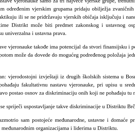
stave vjeronauke samo za tri najveće vjerske grupe, trenut
tim određenim vjerskim grupama pridaju obilježja zvaničnih 
raktikuju ili se ne pridržavaju vjerskih običaja isključuju i na
 time Distrikt može biti predmet zakonskog i ustavnog o
o su univerzalna i ustavna prava.
ve vjeronauke takođe ima potencijal da stvori finansijsku i p
o potom može da dovede do mogućeg podređenog položaja jedn
an: vjerodostojni izvještaji iz drugih školskih sistema u Bo
ohađaju fakultativnu nastavu vjeronauke, pri upisu u sred
avo postao osnov za diskriminaciju onih koji ne pohađaju tu 
 se spriječi uspostavljanje takve diskriminacije u Distriktu Br
 razmotrio sam postojeće međunarodne, ustavne i domaće 
a međunarodnim organizacijama i liderima u Distriktu.