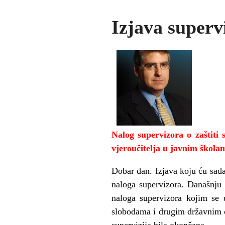
Izjava superv
Nalog supervizora o zaštiti
vjeroučitelja u javnim škola
Dobar dan. Izjava koju ću sada 
naloga supervizora. Današnju 
naloga supervizora kojim se 
slobodama i drugim državnim 
supervizija bila okončana.