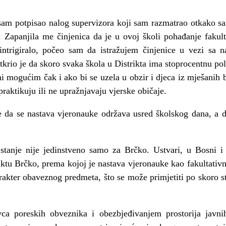
m potpisao nalog supervizora koji sam razmatrao otkako sa
. Zapanjila me činjenica da je u ovoj školi pohađanje fakult
intrigiralo, počeo sam da istražujem činjenice u vezi sa 
krio je da skoro svaka škola u Distrikta ima stoprocentnu pola
ini mogućim čak i ako bi se uzela u obzir i djeca iz mješanih
praktikuju ili ne upražnjavaju vjerske običaje.
e da se nastava vjeronauke održava usred školskog dana, a da
tanje nije jedinstveno samo za Brčko. Ustvari, u Bosni i 
riktu Brčko, prema kojoj je nastava vjeronauke kao fakultati
rakter obaveznog predmeta, što se može primjetiti po skoro s
ca poreskih obveznika i obezbjeđivanjem prostorija javnih