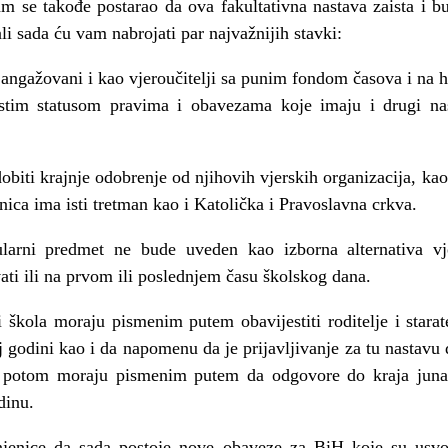
 se takođe postarao da ova fakultativna nastava zaista i bu
ali sada ću vam nabrojati par najvažnijih stavki:
ti angažovani i kao vjeroučitelji sa punim fondom časova i na
istim statusom pravima i obavezama koje imaju i drugi na
obiti krajnje odobrenje od njihovih vjerskih organizacija, kao 
nica ima isti tretman kao i Katolička i Pravoslavna crkva.
larni predmet ne bude uveden kao izborna alternativa vje
ati ili na prvom ili poslednjem času školskog dana.
i škola moraju pismenim putem obavijestiti roditelje i starat
j godini kao i da napomenu da je prijavljivanje za tu nastavu
ji potom moraju pismenim putem da odgovore do kraja jun
dinu.
injenice da sada postoje nove obaveze za BiH koje su usv