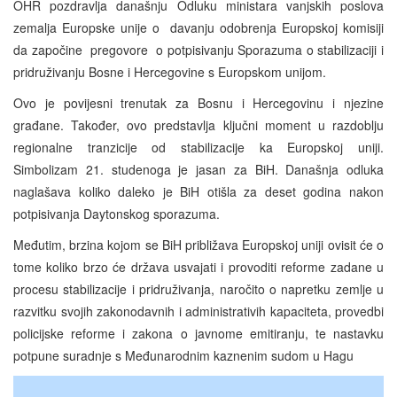
OHR pozdravlja današnju Odluku ministara vanjskih poslova
zemalja Europske unije o davanju odobrenja Europskoj komisiji
da započine pregovore o potpisivanju Sporazuma o stabilizaciji i
pridruživanju Bosne i Hercegovine s Europskom unijom.
Ovo je povijesni trenutak za Bosnu i Hercegovinu i njezine
građane. Također, ovo predstavlja ključni moment u razdoblju
regionalne tranzicije od stabilizacije ka Europskoj uniji.
Simbolizam 21. studenoga je jasan za BiH. Današnja odluka
naglašava koliko daleko je BiH otišla za deset godina nakon
potpisivanja Daytonskog sporazuma.
Međutim, brzina kojom se BiH približava Europskoj uniji ovisit će o
tome koliko brzo će država usvajati i provoditi reforme zadane u
procesu stabilizacije i pridruživanja, naročito o napretku zemlje u
razvitku svojih zakonodavnih i administrativih kapaciteta, provedbi
policijske reforme i zakona o javnome emitiranju, te nastavku
potpune suradnje s Međunarodnim kaznenim sudom u Hagu