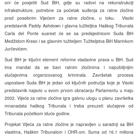
oni će posjetiti Sud BiH, gdje su radovi na rekonstrukciji
infrakstrukture, potrebne za početak suđenja za ratne zločine
pred posebnim Vijećem za ratne zločine, u toku. Visoki
predstavnik Paddy Ashdown i glavna tužiteljica Haškog Tribunala
Carla del Ponte susrest će se sa predsjednicom Suda BiH
Medžidom Kreso i sa glavnim tužiteljem Tužiteljstva BiH Marinkom
Jurčevićem.
Sud BiH je ključni element reforme vladavine prava u BiH. Sud
ima mandat da se bavi ratnim zločinima i najozbiljnijim
slučajevima organizovanog kriminala. Završetak procesa
uspostave Suda BiH je jedan od ključnih područja koje je Visoki
predstavnik najavio u svom prvom obraćanju Parlamentu u maju
2002. Vijeće za ratne zločine igra galvnu ulogu u planu završetka
mnanadata haškog Tribunala i treba preuzeti slučajeve od
Tribunala početkom iduće godine.
Projekat Vijeća za ratne zločine je napravljen u saradnji sa BiH
vlastima, Haškim Tribunalom i OHR-om. Suma od 16.1 miliona