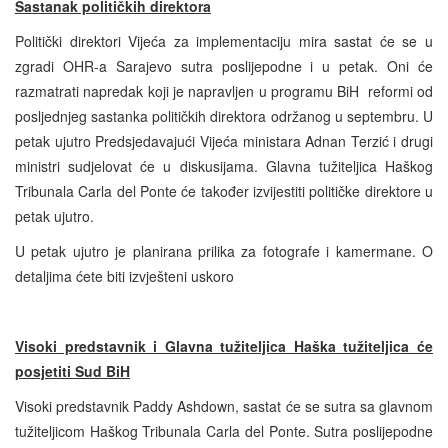
Sastanak politi
č
kih direktora
Politički direktori Vijeća za implementaciju mira sastat će se u
zgradi OHR-a Sarajevo sutra poslijepodne i u petak. Oni će
razmatrati napredak koji je napravljen u programu BiH reformi od
posljednjeg sastanka političkih direktora održanog u septembru. U
petak ujutro Predsjedavajući Vijeća ministara Adnan Terzić i drugi
ministri sudjelovat će u diskusijama. Glavna tužiteljica Haškog
Tribunala Carla del Ponte će također izvijestiti političke direktore u
petak ujutro.
U petak ujutro je planirana prilika za fotografe i kamermane. O
detaljima ćete biti izvješteni uskoro
Visoki predstavnik i Glavna tužiteljica Haška tužiteljica će
posjetiti Sud BiH
Visoki predstavnik Paddy Ashdown, sastat će se sutra sa glavnom
tužiteljicom Haškog Tribunala Carla del Ponte. Sutra poslijepodne