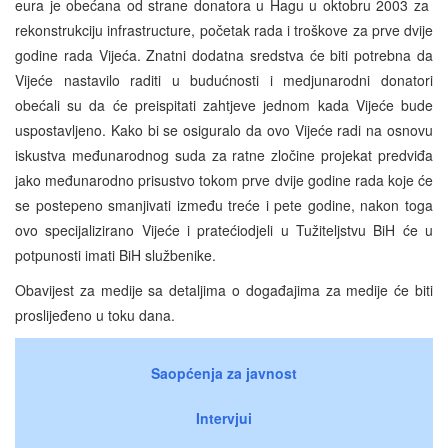
eura je obećana od strane donatora u Hagu u oktobru 2003 za
rekonstrukciju infrastructure, početak rada i troškove za prve dvije
godine rada Vijeća. Znatni dodatna sredstva će biti potrebna da
Vijeće nastavilo raditi u budućnosti i medjunarodni donatori
obećali su da će preispitati zahtjeve jednom kada Vijeće bude
uspostavljeno. Kako bi se osiguralo da ovo Vijeće radi na osnovu
iskustva međunarodnog suda za ratne zločine projekat predviđa
jako međunarodno prisustvo tokom prve dvije godine rada koje će
se postepeno smanjivati između treće i pete godine, nakon toga
ovo specijalizirano Vijeće i pratećiodjeli u Tužiteljstvu BiH će u
potpunosti imati BiH službenike.
Obavijest za medije sa detaljima o događajima za medije će biti
proslijeđeno u toku dana.
Saopćenja za javnost
Intervjui