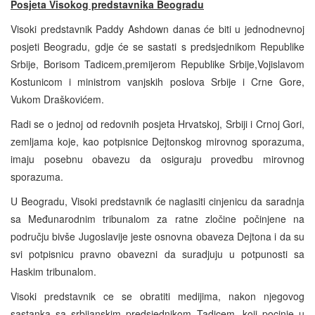
Posjeta Visokog predstavnika Beogradu
Visoki predstavnik Paddy Ashdown danas će biti u jednodnevnoj
posjeti Beogradu, gdje će se sastati s predsjednikom Republike
Srbije, Borisom Tadicem,premijerom Republike Srbije,Vojislavom
Kostunicom i ministrom vanjskih poslova Srbije i Crne Gore,
Vukom Draškovićem.
Radi se o jednoj od redovnih posjeta Hrvatskoj, Srbiji i Crnoj Gori,
zemljama koje, kao potpisnice Dejtonskog mirovnog sporazuma,
imaju posebnu obavezu da osiguraju provedbu mirovnog
sporazuma.
U Beogradu, Visoki predstavnik će naglasiti cinjenicu da saradnja
sa Međunarodnim tribunalom za ratne zločine počinjene na
području bivše Jugoslavije jeste osnovna obaveza Dejtona i da su
svi potpisnicu pravno obavezni da suradjuju u potpunosti sa
Haskim tribunalom.
Visoki predstavnik ce se obratiti medijima, nakon njegovog
sastanka sa srbijanskim predsjednikom Tadicem, koji pocinje u