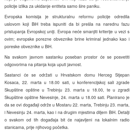
policije izlika za ukidanje entiteta samo šire paniku.
Evropska komisija je strukturalnu reformu policije odredila
uslovom koji BiH treba ispuniti da bi prešla na narednu fazu
pristupanja Evropskoj uniji. Evropa neće smanjiti kriterije u vezi s
ovim; evropske porezne obveznike brine kriminal jednako kao i
poreske obveznike u BiH.
Na svakom javnom sastanku poseban prostor će se posvetiti
odgovorima na pitanja koja uputi javnost.
Sastanci će se održati u Hrvatskom domu Herceg Stjepan
Kosaca, 22. marta u 18.00 sati, u konferencijskoj sali zgrade
Skupštine opštine u Trebinju 23. marta u 18.00, te u zgradi
Skupštine opštine Nevesinje, 24. marta u 18.00 sati. Planirano je
da se ovi događaji održe u Mostaru 22. marta, Trebinju 23. marta,
i Nevesinju 24. marta, kao i na drugim mjestima diljem BiH. Detalji
o svakom od tih događaja bit će najavljeni na lokalnim radio
stanicama, prije njihovog početka.