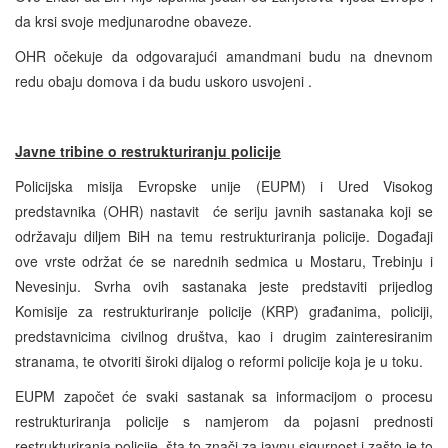
da krsi svoje medjunarodne obaveze.
OHR očekuje da odgovarajući amandmani budu na dnevnom
redu obaju domova i da budu uskoro usvojeni .
Javne tribine o restrukturiranju policije
Policijska misija Evropske unije (EUPM) i Ured Visokog
predstavnika (OHR) nastavit će seriju javnih sastanaka koji se
održavaju diljem BiH na temu restrukturiranja policije. Događaji
ove vrste održat će se narednih sedmica u Mostaru, Trebinju i
Nevesinju. Svrha ovih sastanaka jeste predstaviti prijedlog
Komisije za restrukturiranje policije (KRP) građanima, policiji,
predstavnicima civilnog društva, kao i drugim zainteresiranim
stranama, te otvoriti široki dijalog o reformi policije koja je u toku.
EUPM započet će svaki sastanak sa informacijom o procesu
restrukturiranja policije s namjerom da pojasni prednosti
restrukturiranja policije, šta to znači za javnu sigurnost i zašto je to