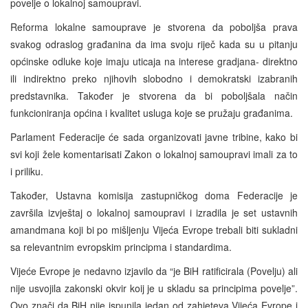
povelje o lokalnoj samoupravi.
Reforma lokalne samouprave je stvorena da poboljša prava
svakog odraslog građanina da ima svoju riječ kada su u pitanju
općinske odluke koje imaju uticaja na interese gradjana- direktno
ili indirektno preko njihovih slobodno i demokratski izabranih
predstavnika. Također je stvorena da bi poboljšala način
funkcioniranja općina i kvalitet usluga koje se pružaju građanima.
Parlament Federacije će sada organizovati javne tribine, kako bi
svi koji žele komentarisati Zakon o lokalnoj samoupravi imali za to
i priliku.
Također, Ustavna komisija zastupničkog doma Federacije je
završila izvještaj o lokalnoj samoupravi i izradila je set ustavnih
amandmana koji bi po mišljenju Vijeća Evrope trebali biti sukladni
sa relevantnim evropskim principma i standardima.
Vijeće Evrope je nedavno izjavilo da “je BiH ratificirala (Povelju) ali
nije usvojila zakonski okvir koij je u skladu sa principima povelje”.
Ovo znači da BiH nije ispunila jedan od zahjeteva Vijeća Evrope i