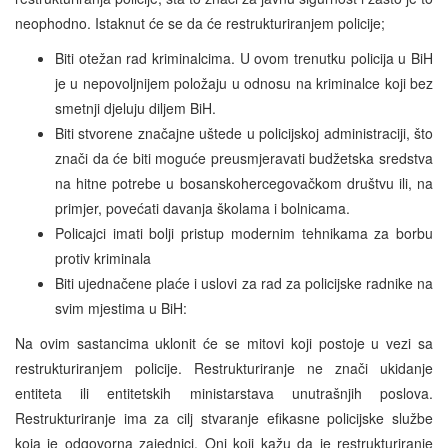
neophodno. Istaknut će se da će restrukturiranjem policije;
Biti otežan rad kriminalcima. U ovom trenutku policija u BiH
je u nepovoljnijem položaju u odnosu na kriminalce koji bez
smetnji djeluju diljem BiH.
Biti stvorene značajne uštede u policijskoj administraciji, što
znači da će biti moguće preusmjeravati budžetska sredstva
na hitne potrebe u bosanskohercegovačkom društvu ili, na
primjer, povećati davanja školama i bolnicama.
Policajci imati bolji pristup modernim tehnikama za borbu
protiv kriminala
Biti ujednačene plaće i uslovi za rad za policijske radnike na
svim mjestima u BiH:
Na ovim sastancima uklonit će se mitovi koji postoje u vezi sa
restrukturiranjem policije. Restrukturiranje ne znači ukidanje
entiteta ili entitetskih ministarstava unutrašnjih poslova.
Restrukturiranje ima za cilj stvaranje efikasne policijske službe
koja je odgovorna zajednici. Oni koji kažu da je restrukturiranje