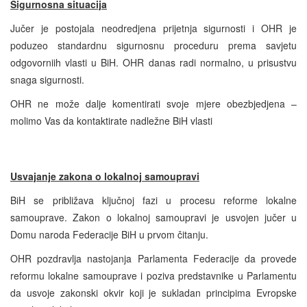
Sigurnosna situacija
Jučer je postojala neodredjena prijetnja sigurnosti i OHR je
poduzeo standardnu sigurnosnu proceduru prema savjetu
odgovorniih vlasti u BiH. OHR danas radi normalno, u prisustvu
snaga sigurnosti.
OHR ne može dalje komentirati svoje mjere obezbjedjena –
molimo Vas da kontaktirate nadležne BiH vlasti
Usvajanje zakona o lokalnoj samoupravi
BiH se približava ključnoj fazi u procesu reforme lokalne
samouprave. Zakon o lokalnoj samoupravi je usvojen jučer u
Domu naroda Federacije BiH u prvom čitanju.
OHR pozdravlja nastojanja Parlamenta Federacije da provede
reformu lokalne samouprave i poziva predstavnike u Parlamentu
da usvoje zakonski okvir koji je sukladan principima Evropske