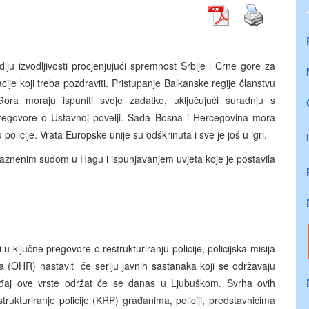
iju izvodljivosti procjenjujući spremnost Srbije i Crne gore za
uacije koji treba pozdraviti. Pristupanje Balkanske regije članstvu
ora moraju ispuniti svoje zadatke, uključujući suradnju s
govore o Ustavnoj povelji. Sada Bosna i Hercegovina mora
 policije. Vrata Europske unije su odškrinuta i sve je još u igri.
aznenim sudom u Hagu i ispunjavanjem uvjeta koje je postavila
ključne pregovore o restrukturiranju policije, policijska misija
 (OHR) nastavit će seriju javnih sastanaka koji se održavaju
gađaj ove vrste održat će se danas u Ljubuškom. Svrha ovih
trukturiranje policije (KRP) građanima, policiji, predstavnicima