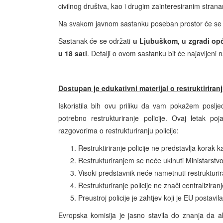
civilnog društva, kao i drugim zainteresiranim stranama,
Na svakom javnom sastanku poseban prostor će se po
Sastanak će se održati
u
Ljubuškom, u zgradi opć
u 18 sati
. Detalji o ovom sastanku bit će najavljeni 
Dostupan je edukativni materijal o restruktiriranj
Iskoristila bih ovu priliku da vam pokažem poslje
potrebno restrukturiranje policije. Ovaj letak 
razgovorima o restrukturiranju policije:
Restruktiriranje policije ne predstavlja korak k
Restrukturiranjem se neće ukinuti Ministarstv
Visoki predstavnik neće nametnuti restrukturira
Restrukturiranje policije ne znači centraliziran
Preustroj policije je zahtjev koji je EU postavil
Evropska komisija je jasno stavila do znanja da a