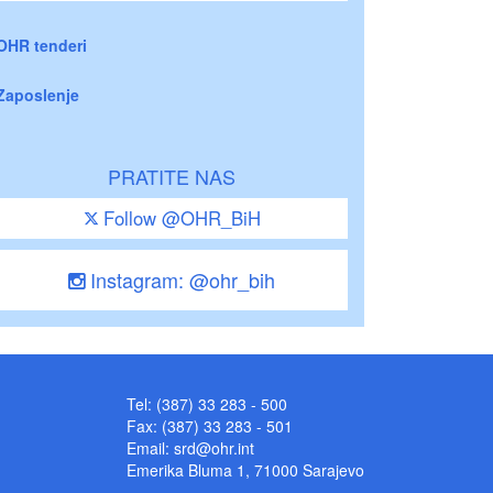
OHR tenderi
Zaposlenje
PRATITE NAS
Follow @OHR_BiH
Instagram: @ohr_bih
Tel: (387) 33 283 - 500
Fax: (387) 33 283 - 501
Email:
srd@ohr.int
Emerika Bluma 1, 71000 Sarajevo