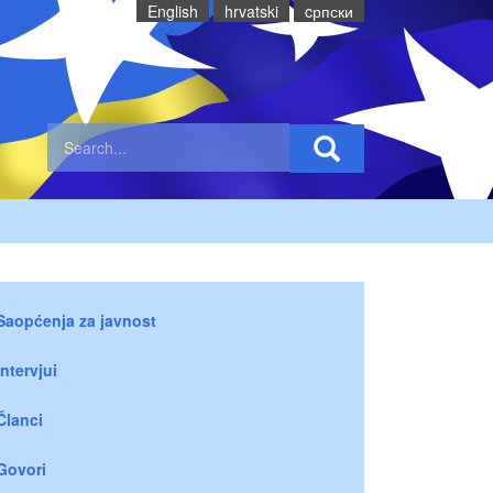
English
hrvatski
cрпски
Saopćenja za javnost
Intervjui
Članci
Govori