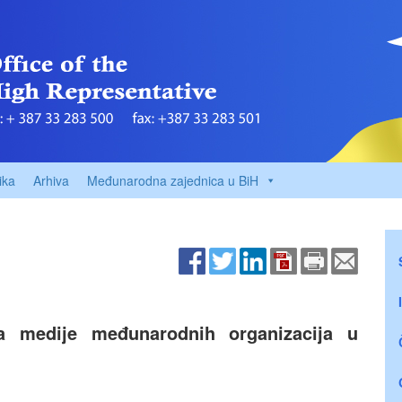
ika
Arhiva
Međunarodna zajednica u BiH
za medije međunarodnih organizacija u