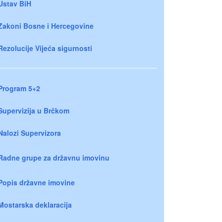
Ustav BiH
Zakoni Bosne i Hercegovine
Rezolucije Vijeća sigurnosti
Program 5+2
Supervizija u Brčkom
Nalozi Supervizora
Radne grupe za državnu imovinu
Popis državne imovine
Mostarska deklaracija