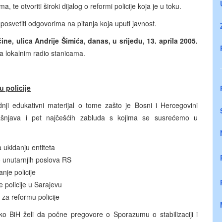
 te otvoriti široki dijalog o reformi policije koja je u toku.
svetiti odgovorima na pitanja koja uputi javnost.
ine, ulica
Andrije Šimića, danas, u srijedu, 13. aprila 2005.
na lokalnim radio stanicama.
u policije
dnji edukativni materijal o tome zašto je Bosni i Hercegovini
pojašnjava i pet najčešćih zabluda s kojima se susrećemo u
a ukidanju entiteta
o unutarnjih poslova RS
nje policije
je policije u Sarajevu
a za reformu policije
ko BiH želi da počne pregovore o Sporazumu o stabilizaciji i