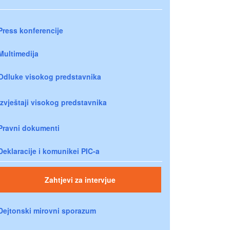
Press konferencije
Multimedija
Odluke visokog predstavnika
Izvještaji visokog predstavnika
Pravni dokumenti
Deklaracije i komunikei PIC-a
Zahtjevi za intervjue
Dejtonski mirovni sporazum