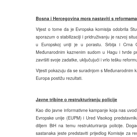
Bosna i Hercegovina mora nastaviti s reformama
Vijest o tome da je Evropska komisija odobrila Stud
sporazum o stabilizaciji i pridruživanju je razvoj sit
u Europskoj uniji je u porastu. Srbija i Crna G
Međunarodnim kaznenim sudom u Hagu i tvrde pre
završiti svoje zadatke, uključujući i vrlo tešku reformu
Vijesti pokazuju da se suradnjom s Međunarodnim k
Europa postižu rezultati.
Javne tribine o restrukturiranju policije
Kao dio javne informativne kampanje koja nas uvodi u 
Evropske unije (EUPM) i Ured Visokog predstavnika
diljem BiH na temu restrukturiranja policije. Do
sastanaka jeste predstaviti prijedlog Komisije za res