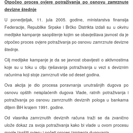
Otpočeo proces ovjere potraživanja po osnovu zamrznute
devizne štednje
U ponedjeljak, 11. jula 2005. godine, ministarstva finansija
Federacije, Republike Srpske i Brčko Distrikta izdali su u okviru
medijske kampanje saopštenje kojim se obavještava javnost da je
otpočeo proces ovjere potraživanja po osnovu zamrznute devizne
štednje.
Cilj medijske kampanje je da se javnost obavijesti o aktivnostima
koje su u toku u cilju rješavanja potraživanja u vezi s deviznim
računima koji stoje zamrznuti više od deset godina.
Ova akcija je dio procesa poravnanja unutrašnjih dugova po
osnovu opštih neisplaćenih dugova Vlade, ratnih potraživanja i
potraživanja po osnovu zamrznutih deviznih pologa u bankama
diljem BiH krajem 1991. godine.
Od vlasnika zamrznutih deviznih računa traži se da zvanično
ulože dokaz za svoja potraživanja kako bi vlade u ovom procesu
mogle izvršiti ovjeru i početi proces izmirenja dugovanja.