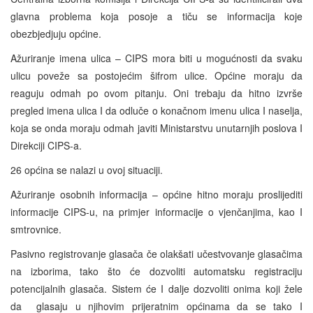
glavna problema koja posoje a tiču se informacija koje
obezbjedjuju općine.
Ažuriranje imena ulica – CIPS mora biti u mogućnosti da svaku
ulicu poveže sa postojećim šifrom ulice. Općine moraju da
reaguju odmah po ovom pitanju. Oni trebaju da hitno izvrše
pregled imena ulica I da odluče o konačnom imenu ulica I naselja,
koja se onda moraju odmah javiti Ministarstvu unutarnjih poslova I
Direkciji CIPS-a.
26 općina se nalazi u ovoj situaciji.
Ažuriranje osobnih informacija – općine hitno moraju proslijediti
informacije CIPS-u, na primjer informacije o vjenčanjima, kao I
smtrovnice.
Pasivno registrovanje glasača če olakšati učestvovanje glasačima
na izborima, tako što će dozvoliti automatsku registraciju
potencijalnih glasača. Sistem će I dalje dozvoliti onima koji žele
da glasaju u njihovim prijeratnim općinama da se tako I