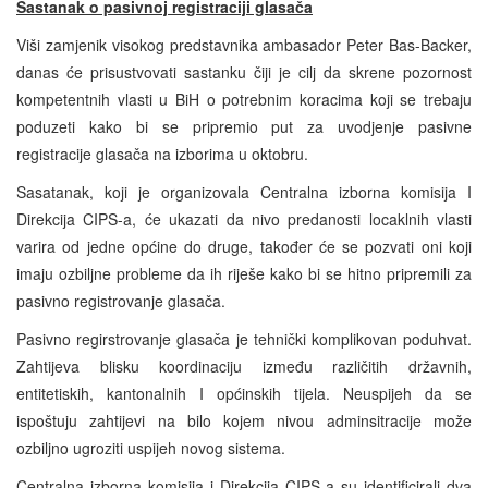
Sastanak o pasivnoj registraciji glasa
ča
Viši zamjenik visokog predstavnika ambasador Peter Bas-Backer,
danas će prisustvovati sastanku čiji je cilj da skrene pozornost
kompetentnih vlasti u BiH o potrebnim koracima koji se trebaju
poduzeti kako bi se pripremio put za uvodjenje pasivne
registracije glasača na izborima u oktobru.
Sasatanak, koji je organizovala Centralna izborna komisija I
Direkcija CIPS-a, će ukazati da nivo predanosti locaklnih vlasti
varira od jedne općine do druge, također će se pozvati oni koji
imaju ozbiljne probleme da ih riješe kako bi se hitno pripremili za
pasivno registrovanje glasača.
Pasivno regirstrovanje glasača je tehnički komplikovan poduhvat.
Zahtijeva blisku koordinaciju između različitih državnih,
entitetiskih, kantonalnih I općinskih tijela. Neuspijeh da se
ispoštuju zahtijevi na bilo kojem nivou adminsitracije može
ozbiljno ugroziti uspijeh novog sistema.
Centralna izborna komisija i Direkcija CIPS-a su identificirali dva