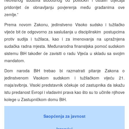
pridonijet će obnavljanju povjerenja među građanima ove
zemlje.”
Prema novom Zakonu, jedinstveno Visoko sudsko i tužilačko
vijeće bit će odgovorno za saslušanja u disciplinskim postupcima
protiv sudija i tužilaca, kao i za imenovanja na upražnjena
sudačka radna mjesta. Međunarodna finansijska pomoć sudskom
sistemu BiH također će zavisiti o radu Vijeća u skladu sa svojim
mandatom.
Dom naroda BiH trebao bi razmatrati pitanje Zakona o
jedinstvenom Visokom sudskom i tužilačkom vijeću 21.
maja/svibnja. Visoki predstavnik očekuje od zastupnika da iskažu
istu predanost Evropi i vladavini prava kao što su to učinile njihove
kolege u Zastupničkom domu BiH.
Saopćenja za javnost
Intervjui