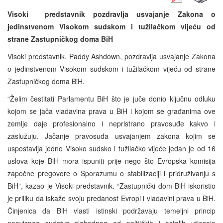
Visoki predstavnik pozdravlja usvajanje Zakona o
jedinstvenom Visokom sudskom i tužilačkom vijeću od
strane Zastupničkog doma BiH
Visoki predstavnik, Paddy Ashdown, pozdravlja usvajanje Zakona
o jedinstvenom Visokom sudskom i tužilačkom vijeću od strane
Zastupničkog doma BiH.
“Želim čestitati Parlamentu BiH što je juče donio ključnu odluku
kojom se jača vladavina prava u BiH i kojom se građanima ove
zemlje daje profesionalno i nepristrano pravosuđe kakvo i
zaslužuju. Jačanje pravosuđa usvajanjem zakona kojim se
uspostavlja jedno Visoko sudsko i tužilačko vijeće jedan je od 16
uslova koje BiH mora ispuniti prije nego što Evropska komisija
započne pregovore o Sporazumu o stabilizaciji i pridruživanju s
BiH”, kazao je Visoki predstavnik. “Zastupnički dom BiH iskoristio
je priliku da iskaže svoju predanost Evropi i vladavini prava u BiH.
Činjenica da BiH vlasti istinski podržavaju temeljni princip
neovisnog sudstva slobodnog od političkih i ostalih utjecaja