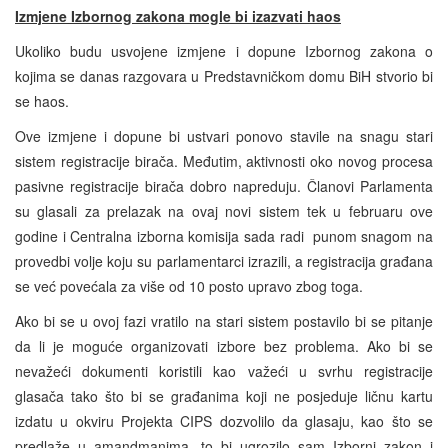
Izmjene Izbornog zakona mogle bi izazvati haos
Ukoliko budu usvojene izmjene i dopune Izbornog zakona o
kojima se danas razgovara u Predstavničkom domu BiH stvorio bi
se haos.
Ove izmjene i dopune bi ustvari ponovo stavile na snagu stari
sistem registracije birača. Međutim, aktivnosti oko novog procesa
pasivne registracije birača dobro napreduju. Članovi Parlamenta
su glasali za prelazak na ovaj novi sistem tek u februaru ove
godine i Centralna izborna komisija sada radi punom snagom na
provedbi volje koju su parlamentarci izrazili, a registracija građana
se već povećala za više od 10 posto upravo zbog toga.
Ako bi se u ovoj fazi vratilo na stari sistem postavilo bi se pitanje
da li je moguće organizovati izbore bez problema. Ako bi se
nevažeći dokumenti koristili kao važeći u svrhu registracije
glasača tako što bi se građanima koji ne posjeduje ličnu kartu
izdatu u okviru Projekta CIPS dozvolilo da glasaju, kao što se
predlaže u amandmanima, to bi ugrozilo sam Izborni zakon i