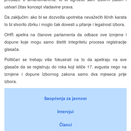
ustvari čitav koncept vladavine prava.
Da zaključim: ako bi se dozvolila upotreba nevažećih ličnih karata
to bi stvorilo zbrku i moglo čak dovesti u pitanje i legalnost izbora.
OHR apelira na članove parlamenta da odbace ove izmjene i
dopune koje mogu samo štetiti integritetu procesa registracije
glasača.
Političari se trebaju više fokusirati na to da apeliraju na sve
glasače da se registruju do roka koji ističe 17. avgusta nego na
izmjene i dopune Izbornog zakona samo dva mjeseca prije
izbora.
Saopćenja za javnost
Intervjui
Članci