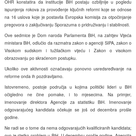
OHR konstatira da institucije BiH postaju ozbiljnije u pogledu
ispunjenja rokova za provođenje ključnih reformi koje se odnose
na 16 uslova koje je postavila Evropska komisija za otpočinjanje
pregovora o zaključivanju Sporazuma o pridruživanju i stabilnosti.
Ove sedmice je Dom naroda Parlamenta BiH, na zahtjev Vijeća
ministara BiH, odlučio da razmatra zakon o agenciji SIPA, zakon o
Visokom sudskom i tužilačkom vijeću i Zakon o visokom
obrazovanju po skraćenom postupku.
Ukoliko ove aktivnosti označavaju ponovno usredsređivanje na
reforme onda ih pozdravljamo.
Istovremeno, postoje područja u kojima politički lideri u BiH
očigledno ne čine pomake, i to mjesecima. Na primjer,
imenovanje direktora Agencije za statistiku BiH. Imenovanje
odgovarajućeg kandidata očekuje se još od decembra prošle
godine.
Ne radi se o tome da nema odgovarajućih kvalificiranih kandidata;
ovo je rijetko problem u BiH. U decembru prošle godine, Agencija