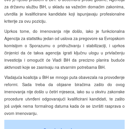
za državnu službu BiH, u skladu sa važećim domaćim zakonima,
utvrdila je kvalificirane kandidate koji ispunjavaju profesionalne
kriterije za ovu poziciju.
Uprkos tome, do imenovanja nije došlo, iako je funkcionalna
Agencija za statistiku jedan od uslova za pregovore sa Evropskom
komisijom o Sporazumu o pridruživanju i stabilizaciji, i uprkos
činjenici da će takva agencija igrati ključnu ulogu u privlačenju
investicija i omogućit će Vladi BiH da precizno planira buduće
aktivnosti koje se zasnivaju na stvarnim potrebama BiH.
Vladajuća koalicija u BiH se mnogo puta obavezala na provođenje
reformi. Sada treba da objasne biračima zašto do ovog
imenovanja nije došlo u četiri mjeseca, iako su u okviru zakonske
procedure utvrđeni odgovarajući kvalificirani kandidati, te zašto
još uvijek nema formalnog datuma kada će se izvršiti rasprava o
ovom imenovanju.