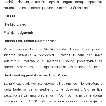
nadležni državni, entitetski i općinski organi moraju uspostaviti
saradnju na implementaciji posebnih mjera za Srebrenicu.
EUFOR
Nije bilo izjave.
Pitanja i odgovori:
Dnevni List, Rešad Daute
fendić:
Mene interesuje kada će Visoki predstavnik govoriti sa glavnim
liderima stranaka o Srebrenici i možeš li nam dati malo
konkretnije informacije o sastanku Visokog predstavnika sa
ženama Srebrenice, na primjer u koliko sati će se sastati s njima?
Ured visokog predstavnika, Oleg Milišić:
Za prvi sastanak koji ste spomenuli datum još nije određen, a
kada bude mi ćemo medije o tome obavijestiti. Što se tiče
sastanka sa ženama Srebrenice i Podrinja, mislim da je danas
poslijepodne u 15:00 sata, a možete očekivati saopćenje za