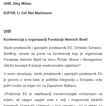
OHR, Oleg Milisic
EUFOR, Lt Cdr Niel Mathieson
OHR
Konferencija u organizaciji Fondacije Heinrich Boell
Visoki predstavnik i specijalni predstavnik EU, Christian Schwarz-
Schilling, obratio se jutros na konferenciji koju je organizirala
Fondacija Heinrich Boell na temu
Primjer Bosne i Hercegovine:
Održivi koncepti ili lutanje međunarodne zajednice?
U svom obraćanju, visoki predstavnik i specijalni predstavnik EU
je govorio o tome kako je politička integracija u Evropsku uniju
jedini model za trajan mir na Zapadnom Balkanu.
«Proširenje EU je najefikasniji transformacijski mehanizam na
svijetu, ali njegov uspjeh ovisi o volji i mogućnosti lokalnih
interesnih strana da učestvuju u tom procesu», on je rekao na