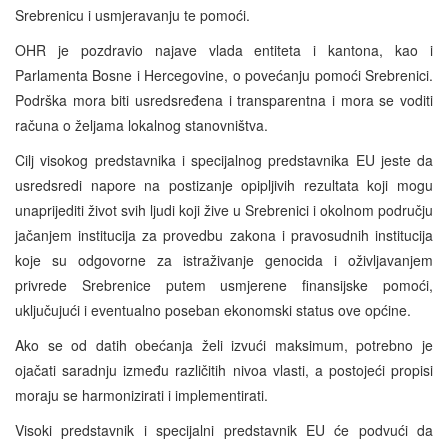
Srebrenicu i usmjeravanju te pomoći.
OHR je pozdravio najave vlada entiteta i kantona, kao i
Parlamenta Bosne i Hercegovine, o povećanju pomoći Srebrenici.
Podrška mora biti usredsređena i transparentna i mora se voditi
računa o željama lokalnog stanovništva.
Cilj visokog predstavnika i specijalnog predstavnika EU jeste da
usredsredi napore na postizanje opipljivih rezultata koji mogu
unaprijediti život svih ljudi koji žive u Srebrenici i okolnom području
jačanjem institucija za provedbu zakona i pravosudnih institucija
koje su odgovorne za istraživanje genocida i oživljavanjem
privrede Srebrenice putem usmjerene finansijske pomoći,
uključujući i eventualno poseban ekonomski status ove općine.
Ako se od datih obećanja želi izvući maksimum, potrebno je
ojačati saradnju između različitih nivoa vlasti, a postojeći propisi
moraju se harmonizirati i implementirati.
Visoki predstavnik i specijalni predstavnik EU će podvući da