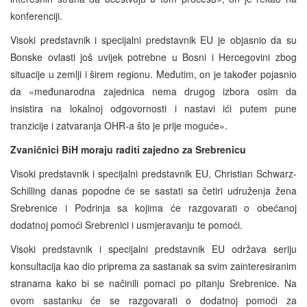
konferenciji.
Visoki predstavnik i specijalni predstavnik EU je objasnio da su
Bonske ovlasti još uvijek potrebne u Bosni i Hercegovini zbog
situacije u zemlji i širem regionu. Međutim, on je također pojasnio
da «međunarodna zajednica nema drugog izbora osim da
insistira na lokalnoj odgovornosti i nastavi ići putem pune
tranzicije i zatvaranja OHR-a što je prije moguće».
Zvaničnici BiH moraju raditi zajedno za Srebrenicu
Visoki predstavnik i specijalni predstavnik EU, Christian Schwarz-
Schilling danas popodne će se sastati sa četiri udruženja žena
Srebrenice i Podrinja sa kojima će razgovarati o obećanoj
dodatnoj pomoći Srebrenici i usmjeravanju te pomoći.
Visoki predstavnik i specijalni predstavnik EU održava seriju
konsultacija kao dio priprema za sastanak sa svim zainteresiranim
stranama kako bi se načinili pomaci po pitanju Srebrenice. Na
ovom sastanku će se razgovarati o dodatnoj pomoći za