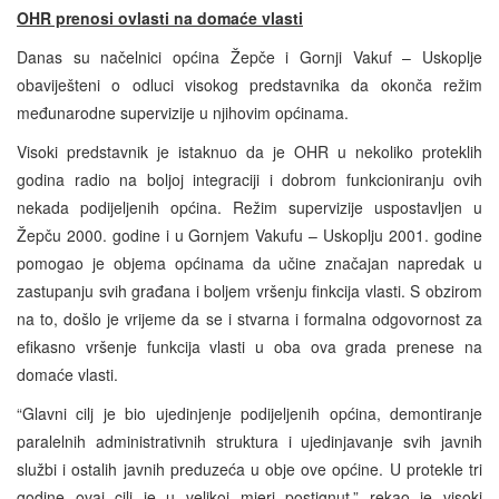
OHR prenosi ovlasti na domaće vlasti
Danas su načelnici općina Žepče i Gornji Vakuf – Uskoplje
obaviješteni o odluci visokog predstavnika da okonča režim
međunarodne supervizije u njihovim općinama.
Visoki predstavnik je istaknuo da je OHR u nekoliko proteklih
godina radio na boljoj integraciji i dobrom funkcioniranju ovih
nekada podijeljenih općina. Režim supervizije uspostavljen u
Žepču 2000. godine i u Gornjem Vakufu – Uskoplju 2001. godine
pomogao je objema općinama da učine značajan napredak u
zastupanju svih građana i boljem vršenju finkcija vlasti. S obzirom
na to, došlo je vrijeme da se i stvarna i formalna odgovornost za
efikasno vršenje funkcija vlasti u oba ova grada prenese na
domaće vlasti.
“Glavni cilj je bio ujedinjenje podijeljenih općina, demontiranje
paralelnih administrativnih struktura i ujedinjavanje svih javnih
službi i ostalih javnih preduzeća u obje ove općine. U protekle tri
godine ovaj cilj je u velikoj mjeri postignut,” rekao je visoki