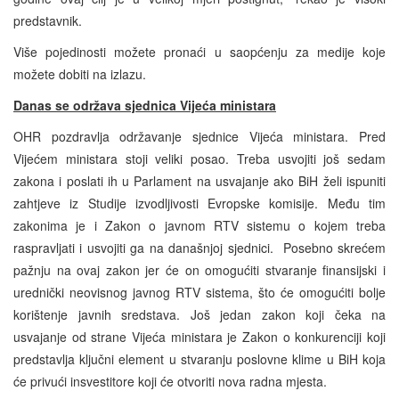
predstavnik.
Više pojedinosti možete pronaći u saopćenju za medije koje
možete dobiti na izlazu.
Danas se održava sjednica Vijeća ministara
OHR pozdravlja održavanje sjednice Vijeća ministara. Pred
Vijećem ministara stoji veliki posao. Treba usvojiti još sedam
zakona i poslati ih u Parlament na usvajanje ako BiH želi ispuniti
zahtjeve iz Studije izvodljivosti Evropske komisije. Među tim
zakonima je i Zakon o javnom RTV sistemu o kojem treba
raspravljati i usvojiti ga na današnjoj sjednici. Posebno skrećem
pažnju na ovaj zakon jer će on omogućiti stvaranje finansijski i
urednički neovisnog javnog RTV sistema, što će omogućiti bolje
korištenje javnih sredstava. Još jedan zakon koji čeka na
usvajanje od strane Vijeća ministara je Zakon o konkurenciji koji
predstavlja ključni element u stvaranju poslovne klime u BiH koja
će privući insvestitore koji će otvoriti nova radna mjesta.