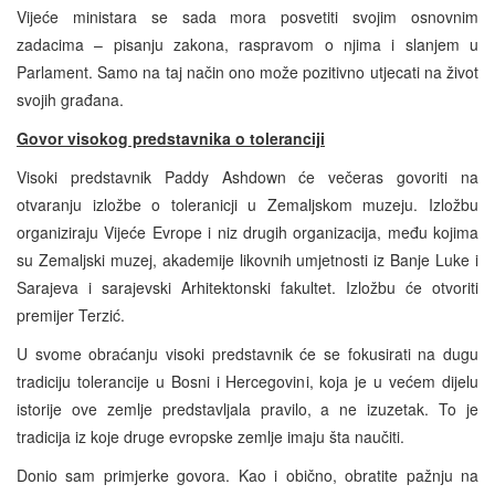
Vijeće ministara se sada mora posvetiti svojim osnovnim
zadacima – pisanju zakona, raspravom o njima i slanjem u
Parlament. Samo na taj način ono može pozitivno utjecati na život
svojih građana.
Govor visokog predstavnika o toleranciji
Visoki predstavnik Paddy Ashdown će večeras govoriti na
otvaranju izložbe o toleranicji u Zemaljskom muzeju. Izložbu
organiziraju Vijeće Evrope i niz drugih organizacija, među kojima
su Zemaljski muzej, akademije likovnih umjetnosti iz Banje Luke i
Sarajeva i sarajevski Arhitektonski fakultet. Izložbu će otvoriti
premijer Terzić.
U svome obraćanju visoki predstavnik će se fokusirati na dugu
tradiciju tolerancije u Bosni i Hercegovini, koja je u većem dijelu
istorije ove zemlje predstavljala pravilo, a ne izuzetak. To je
tradicija iz koje druge evropske zemlje imaju šta naučiti.
Donio sam primjerke govora. Kao i obično, obratite pažnju na