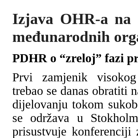
Izjava OHR-a na k
međunarodnih orga
PDHR o “zreloj” fazi p
Prvi zamjenik visoko
trebao se danas obratiti
dijelovanju tokom sukoba
se održava u Stokhol
prisustvuje konferenciji