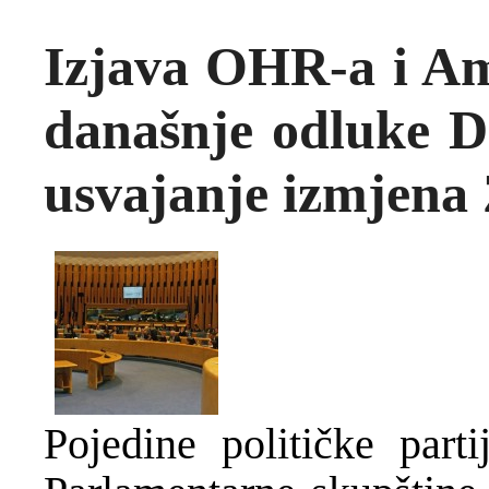
Izjava OHR-a i 
današnje odluke 
usvajanje izmjen
Pojedine političke par