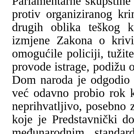
Parlamentarne skupštine
protiv organiziranog kri
drugih oblika teškog k
izmjene Zakona o kriv
omogućile policiji, tužit
provode istrage, podižu 
Dom naroda je odgodio o
već odavno probio rok k
neprihvatljivo, posebno 
koje je Predstavnički d
međunarodnim standar