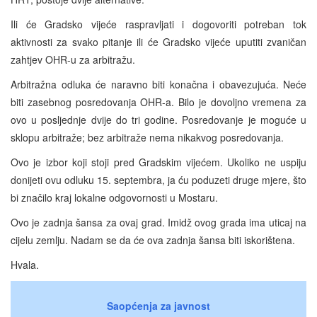
Ili će Gradsko vijeće raspravljati i dogovoriti potreban tok
aktivnosti za svako pitanje ili će Gradsko vijeće uputiti zvaničan
zahtjev OHR-u za arbitražu.
Arbitražna odluka će naravno biti konačna i obavezujuća. Neće
biti zasebnog posredovanja OHR-a. Bilo je dovoljno vremena za
ovo u posljednje dvije do tri godine. Posredovanje je moguće u
sklopu arbitraže; bez arbitraže nema nikakvog posredovanja.
Ovo je izbor koji stoji pred Gradskim vijećem. Ukoliko ne uspiju
donijeti ovu odluku 15. septembra, ja ću poduzeti druge mjere, što
bi značilo kraj lokalne odgovornosti u Mostaru.
Ovo je zadnja šansa za ovaj grad. Imidž ovog grada ima uticaj na
cijelu zemlju. Nadam se da će ova zadnja šansa biti iskorištena.
Hvala.
Saopćenja za javnost