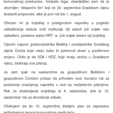
komunalnog preduzeća. Umjesto toga, obaviješten sam da je
oformljen “ekspertni tim” koji će 20. septembra Gradskom vijeću
dostaviti preporuke, iako je prvi rok bio 1. avgust.
Obećan mi je izvještaj o postignutom napretku u pogledu
usklađivanja statuta onih institucija čiji statuti još uvijek nisu
usklađeni, posebno statut
HRT
-a. Još uvijek čekam taj izvještaj.
Cijenim napore gradonačelnika Bešlića i predsjednika Gradskog
vijeća Čorića koje ulažu kako bi pokrenuli stvari u pozitivnom
smjeru. Očito je da SDA i HDZ, koje imaju većinu u Gradskom
vijeću, blokiraju ova pitanja.
Ja sam ipak na sastancima sa gospodinom Bešlićem i
gospodinom Čorićem pristao da prihvatim novi, konačni rok za
postizanje značajnog napretka u vezi sa neriješenim pitanjima.
Rok za dostavljanje izvještaja je 8. septembar, dok je 15.
septembar rok za donošenje odluke.
Očekujem da do 15. septembra dobijem plan za uspostavu
jedinstvenog javnog komunalnog preduzeća.