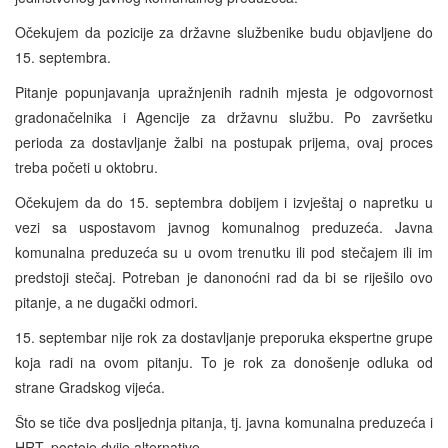
Očekujem da pozicije za državne službenike budu objavljene do
15. septembra.
Pitanje popunjavanja upražnjenih radnih mjesta je odgovornost
gradonačelnika i Agencije za državnu službu. Po završetku
perioda za dostavljanje žalbi na postupak prijema, ovaj proces
treba početi u oktobru.
Očekujem da do 15. septembra dobijem i izvještaj o napretku u
vezi sa uspostavom javnog komunalnog preduzeća. Javna
komunalna preduzeća su u ovom trenutku ili pod stečajem ili im
predstoji stečaj. Potreban je danonoćni rad da bi se riješilo ovo
pitanje, a ne dugački odmori.
15. septembar nije rok za dostavljanje preporuka ekspertne grupe
koja radi na ovom pitanju. To je rok za donošenje odluka od
strane Gradskog vijeća.
Što se tiče dva posljednja pitanja, tj. javna komunalna preduzeća i
HRT
, postoje dvije alternative.